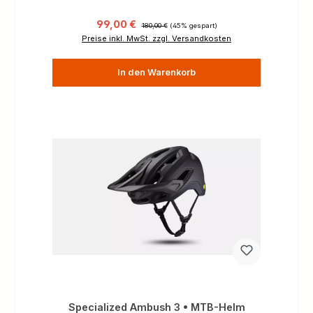
Verkaufspreis:
Regulärer Preis:
99,00 €
180,00 €
(45% gespart)
Preise inkl. MwSt. zzgl. Versandkosten
In den Warenkorb
Specialized Ambush 3 • MTB-Helm