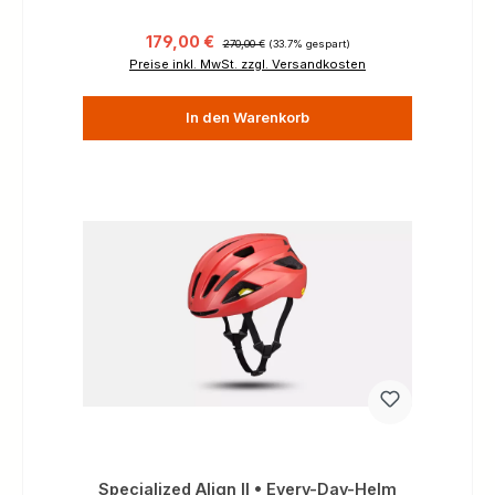
Verkaufspreis:
Regulärer Preis:
179,00 €
270,00 €
(33.7% gespart)
Preise inkl. MwSt. zzgl. Versandkosten
In den Warenkorb
Specialized Align II • Every-Day-Helm