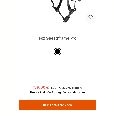
Fox Speedframe Pro
Verkaufspreis:
Regulärer Preis:
139,00 €
179,99 €
(22.77% gespart)
Preise inkl. MwSt. zzgl. Versandkosten
In den Warenkorb