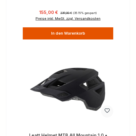
Verkaufspreis:
Regulärer Preis:
155,00 €
239,00 €
(35.15% gespart)
Preise inkl. MwSt. zzgl. Versandkosten
In den Warenkorb
Leatt Helmet MTB All Mountain 1.0 •