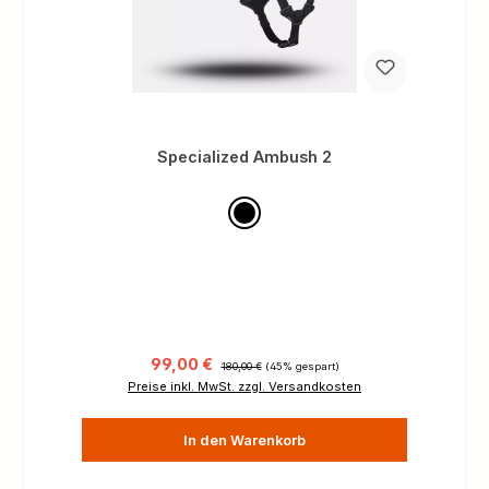
Specialized Ambush 2
Verkaufspreis:
Regulärer Preis:
99,00 €
180,00 €
(45% gespart)
Preise inkl. MwSt. zzgl. Versandkosten
In den Warenkorb