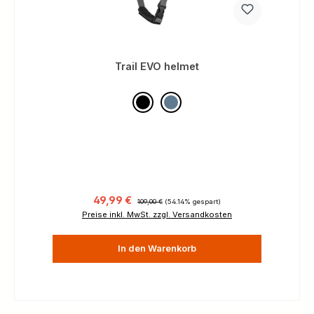
Trail EVO helmet
Verkaufspreis:
Regulärer Preis:
49,99 €
109,00 €
(54.14% gespart)
Preise inkl. MwSt. zzgl. Versandkosten
In den Warenkorb