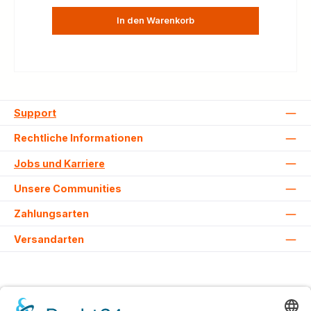
In den Warenkorb
Support
Rechtliche Informationen
Jobs und Karriere
Unsere Communities
Zahlungsarten
Versandarten
Alle Preise inkl. gesetzl. Mehrwertsteuer zzgl.
Versandkosten
und ggf.
Nachnahmegebühren, wenn nicht anders angegeben.