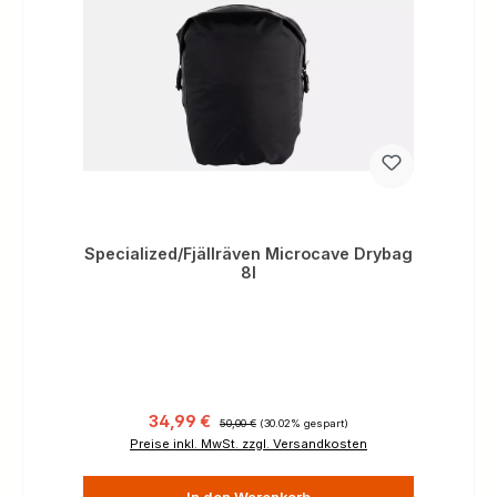
Specialized/Fjällräven Microcave Drybag
8l
Verkaufspreis:
Regulärer Preis:
34,99 €
50,00 €
(30.02% gespart)
Preise inkl. MwSt. zzgl. Versandkosten