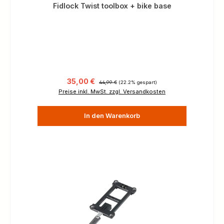
Fidlock Twist toolbox + bike base
Verkaufspreis:
Regulärer Preis:
35,00 €
44,99 €
(22.2% gespart)
Preise inkl. MwSt. zzgl. Versandkosten
In den Warenkorb