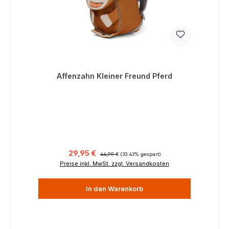
Affenzahn Kleiner Freund Pferd
Verkaufspreis:
Regulärer Preis:
29,95 €
44,99 €
(33.43% gespart)
Preise inkl. MwSt. zzgl. Versandkosten
In den Warenkorb