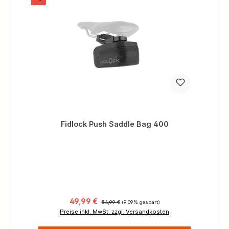
Fidlock Push Saddle Bag 400
Verkaufspreis:
Regulärer Preis:
49,99 €
54,99 €
(9.09% gespart)
Preise inkl. MwSt. zzgl. Versandkosten