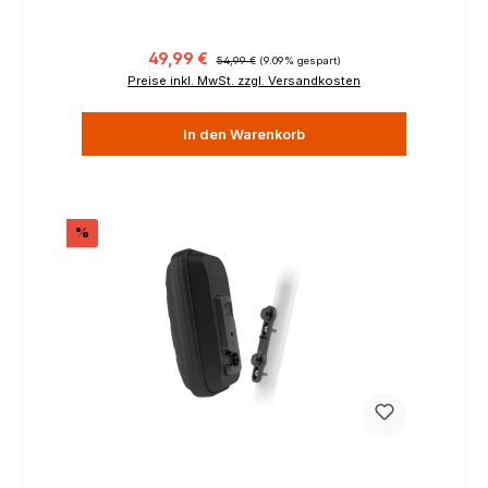
Verkaufspreis:
Regulärer Preis:
49,99 €
54,99 €
(9.09% gespart)
Preise inkl. MwSt. zzgl. Versandkosten
In den Warenkorb
Rabatt
%