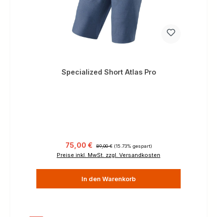
Specialized Short Atlas Pro
Verkaufspreis:
Regulärer Preis:
75,00 €
89,00 €
(15.73% gespart)
Preise inkl. MwSt. zzgl. Versandkosten
In den Warenkorb