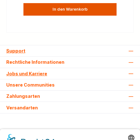
In den Warenkorb
Support
Rechtliche Informationen
Jobs und Karriere
Unsere Communities
Zahlungsarten
Versandarten
Alle Preise inkl. gesetzl. Mehrwertsteuer zzgl.
Versandkosten
und ggf.
Nachnahmegebühren, wenn nicht anders angegeben.