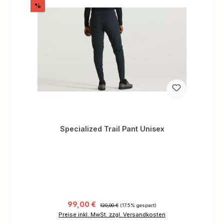
Rabatt
%
Specialized Trail Pant Unisex
Verkaufspreis:
Regulärer Preis:
99,00 €
120,00 €
(17.5% gespart)
Preise inkl. MwSt. zzgl. Versandkosten