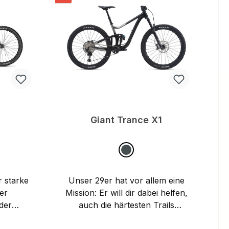
9
Giant Trance X1
r starke
Unser 29er hat vor allem eine
der
Mission: Er will dir dabei helfen,
der
auch die härtesten Trails
ematik,
schneller und mit mehr Flow zu