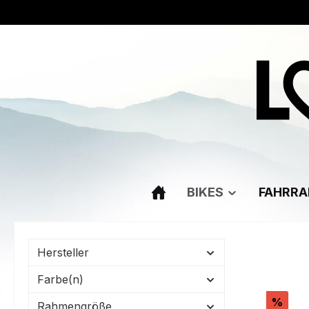
m Hauptinhalt springen
Zur Suche springen
Zur Hauptnavigation springen
BIKES
FAHRRA
Hersteller
Farbe(n)
Raba
%
Rahmengröße