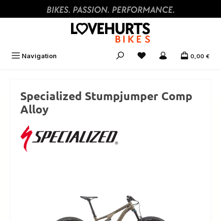
Zum Hauptinhalt springen
Navigation
0,00 €
Specialized Stumpjumper Comp
Alloy
Bildergalerie überspringen