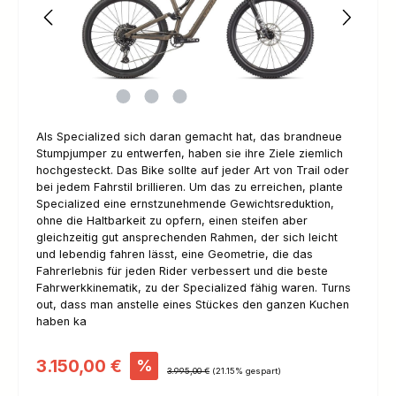
Als Specialized sich daran gemacht hat, das brandneue
Stumpjumper zu entwerfen, haben sie ihre Ziele ziemlich
hochgesteckt. Das Bike sollte auf jeder Art von Trail oder
bei jedem Fahrstil brillieren. Um das zu erreichen, plante
Specialized eine ernstzunehmende Gewichtsreduktion,
ohne die Haltbarkeit zu opfern, einen steifen aber
gleichzeitig gut ansprechenden Rahmen, der sich leicht
und lebendig fahren lässt, eine Geometrie, die das
Fahrerlebnis für jeden Rider verbessert und die beste
Fahrwerkkinematik, zu der Specialized fähig waren. Turns
out, dass man anstelle eines Stückes den ganzen Kuchen
haben ka
Verkaufspreis:
3.150,00 €
%
Regulärer Preis:
3.995,00 €
(21.15% gespart)