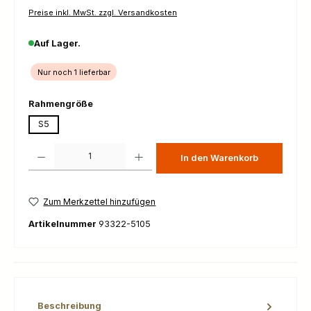
Preise inkl. MwSt. zzgl. Versandkosten
Auf Lager.
Nur noch 1 lieferbar
auswählen
Rahmengröße
S5
Produkt Anzahl: Gib den gewünschten Wert ein oder benutze die Schaltfl
In den Warenkorb
Zum Merkzettel hinzufügen
Artikelnummer
93322-5105
Beschreibung