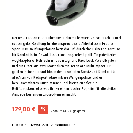
Der neue Otocon ist der ultimative Helm mit leichtem Vollvisierschutz und
extrem guter Belüftung für die anspruchsvolle Aktivität beim Enduro-
Sport. Das Belüftungsdesign leitet die Luft durch den Helm und sorgt so
für Komfort beim Downhill oder anstrengenden Uphill. Ein patentierter,
wegklappbarer Helmschirm, das integrierte Race Lock Verstellsystem
und ein Futter aus zwei Materialien mit Teilen aus Multi-Impact-EPP
greifen ineinander und bieten den erweiterten Schutz und Komfort für
alle Arten von Radsport. Abnehmbare Wangenpolster und ein
herausnehmbares Gitter im Kinnbügel bieten eine flexible
Belüftungskontrolle, was ihn zu einem idealen Begleiter für die steilen
Anstiege bei langen Enduro-Rennen macht.
Verkaufspreis:
179,00 €
%
Regulärer Preis:
270,00 €
(33.7% gespart)
Preise inkl. MwSt. zzgl. Versandkosten