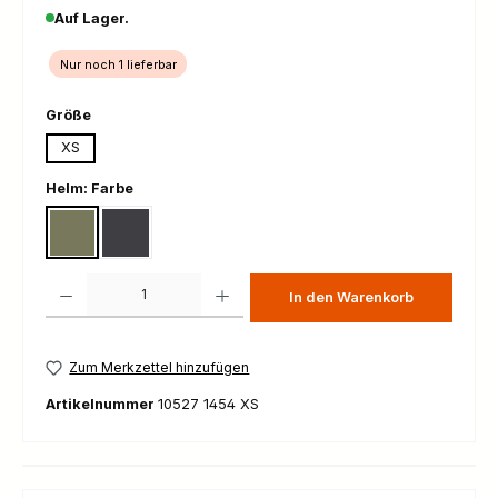
Auf Lager.
Nur noch 1 lieferbar
auswählen
Größe
XS
auswählen
Helm: Farbe
EPIDOTE GREEN METALLIC/MATT
URANIUM BLACK MATT
Produkt Anzahl: Gib den gewünschten Wert ein oder benutze die Schaltfl
In den Warenkorb
Zum Merkzettel hinzufügen
Artikelnummer
10527 1454 XS