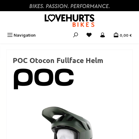
Zum Hauptinhalt springen
Navigation
0,00 €
POC Otocon Fullface Helm
Bildergalerie überspringen