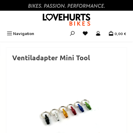
Zum Hauptinhalt springen
Navigation
0,00 €
Ventiladapter Mini Tool
Bildergalerie überspringen