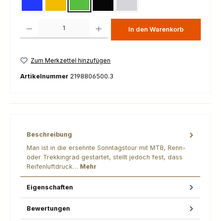
blau
gold
grün
schwarz
silber
Produkt Anzahl: Gib den gewünschten Wert ein oder benutze die Schaltfl
In den Warenkorb
Zum Merkzettel hinzufügen
Artikelnummer
2198806500.3
Beschreibung
Man ist in die ersehnte Sonntagstour mit MTB, Renn-
oder Trekkingrad gestartet, stellt jedoch fest, dass
Reifenluftdruck…
Mehr
Eigenschaften
Bewertungen