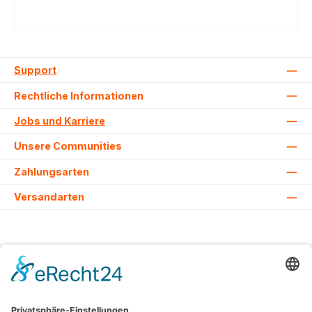
Support
Rechtliche Informationen
Jobs und Karriere
Unsere Communities
Zahlungsarten
Versandarten
Alle Preise inkl. gesetzl. Mehrwertsteuer zzgl.
Versandkosten
und ggf.
Nachnahmegebühren, wenn nicht anders angegeben.
© 2026 Lovehurts Bikes - Alle Rechte vorbehalten. Theme by
ThemeWare®