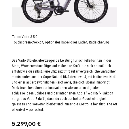
Turbo Vado 3 5.0
Touchscreen-Cockpit, optionales kabelloses Laden, Radsicherung
Das Vado 3 bietet überzeugende Leistung für schnelle Fahrten in der
Stadt, Wochenendausflüge und mühelose Kraft, die sich so natürlich
anfühlt wie du selbst. Pure Effizienz trifft auf unvergleichliche Einfachheit
– entstanden aus der SuperNatural-DNA des Levo 4, mit instinktiver Kraft
und einer außergewöhnlichen Reichweite, die dich überall hinbringt.
Dank branchenführender Innovationen wie unserem digitalen
schlüssellosen Schloss und der integrierten Apple "Wo Ist?"-Funktion
sorgt das Vado 3 dafür, dass du auch bei hoher Geschwindigkeit
gelassen und souverän bleibst und immer die Kontrolle behältst. The Art
of Arrival – perfected.
Regulärer Preis:
5.299,00 €