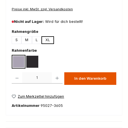
Preise inkl. MwSt. zzgl. Versandkosten
Nicht auf Lager:
Wird für dich bestellt!
auswählen
Rahmengröße
S
M
L
XL
auswählen
Rahmenfarbe
Gloss Amethyst Frost Metallic
Gloss Metallic Obsidian
Produkt Anzahl: Gib den gewünschten Wert ein oder benutze die Schaltfl
In den Warenkorb
Zum Merkzettel hinzufügen
Artikelnummer
95027-3605