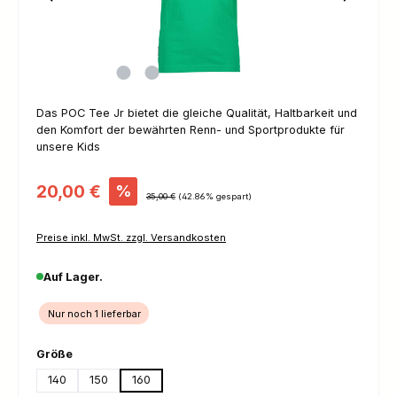
Das POC Tee Jr bietet die gleiche Qualität, Haltbarkeit und
den Komfort der bewährten Renn- und Sportprodukte für
unsere Kids
Verkaufspreis:
20,00 €
%
Regulärer Preis:
35,00 €
(42.86% gespart)
Preise inkl. MwSt. zzgl. Versandkosten
Auf Lager.
Nur noch 1 lieferbar
auswählen
Größe
140
150
160