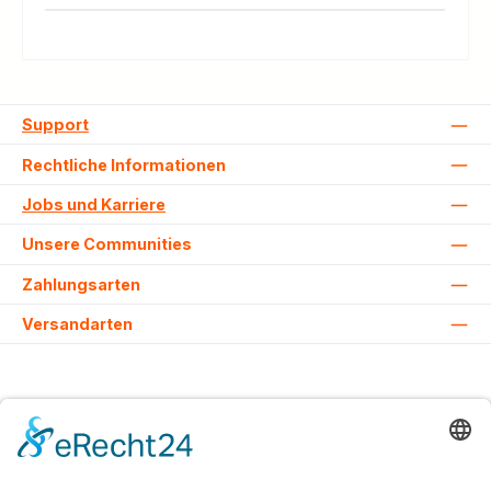
Support
Rechtliche Informationen
Jobs und Karriere
Unsere Communities
Zahlungsarten
Versandarten
Alle Preise inkl. gesetzl. Mehrwertsteuer zzgl.
Versandkosten
und ggf.
Nachnahmegebühren, wenn nicht anders angegeben.
© 2026 Lovehurts Bikes - Alle Rechte vorbehalten. Theme by
ThemeWare®