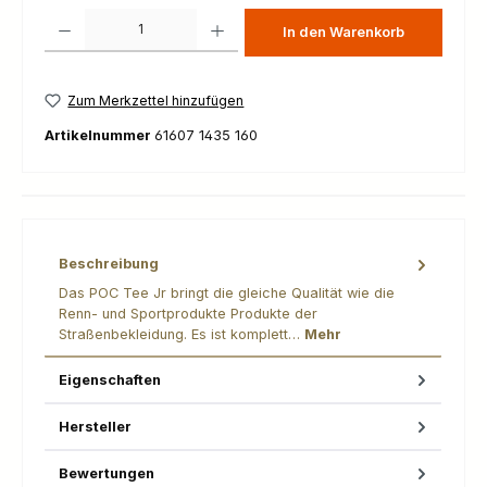
Produkt Anzahl: Gib den gewünschten Wert ein oder benutze die Schaltfl
In den Warenkorb
Zum Merkzettel hinzufügen
Artikelnummer
61607 1435 160
Beschreibung
Das POC Tee Jr bringt die gleiche Qualität wie die
Renn- und Sportprodukte Produkte der
Straßenbekleidung. Es ist komplett…
Mehr
Eigenschaften
Hersteller
Bewertungen