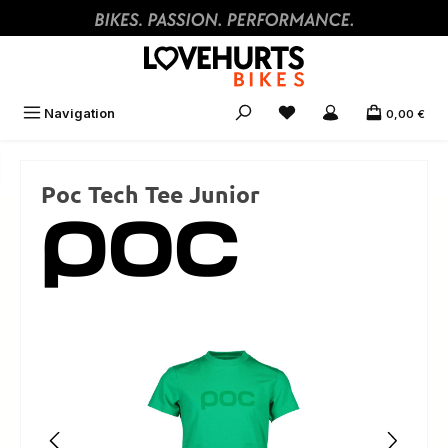
Zum Hauptinhalt springen
Navigation
0,00 €
Poc Tech Tee Junior
Bildergalerie überspringen