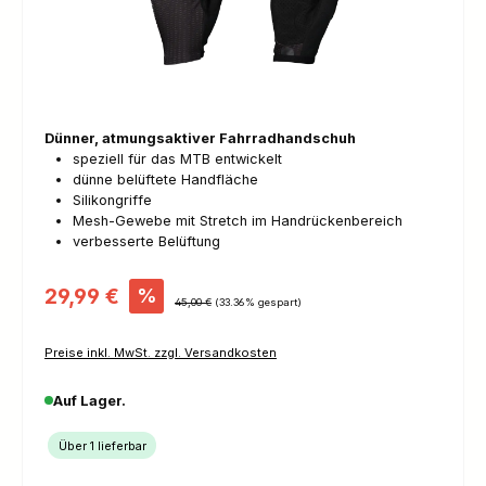
Dünner, atmungsaktiver Fahrradhandschuh
speziell für das MTB entwickelt
dünne belüftete Handfläche
Silikongriffe
Mesh-Gewebe mit Stretch im Handrückenbereich
verbesserte Belüftung
Verkaufspreis:
29,99 €
%
Regulärer Preis:
45,00 €
(33.36% gespart)
Preise inkl. MwSt. zzgl. Versandkosten
Auf Lager.
Über 1 lieferbar