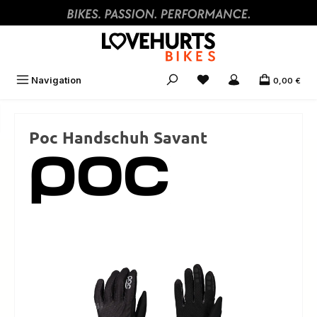
Zum Hauptinhalt springen
Navigation
0,00 €
Poc Handschuh Savant
Bildergalerie überspringen