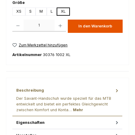
auswählen
Größe
XS
S
M
L
XL
Produkt Anzahl: Gib den gewünschten Wert ein oder benutze die Schaltfl
In den Warenkorb
Zum Merkzettel hinzufügen
Artikelnummer
30376 1002 XL
Beschreibung
Der Savant-Handschuh wurde speziell für das MTB
entwickelt und bietet ein perfektes Gleichgewicht
zwischen Komfort und Konta…
Mehr
Eigenschaften