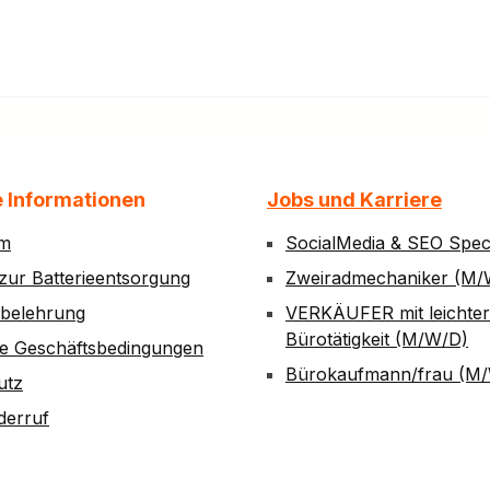
e Informationen
Jobs und Karriere
um
SocialMedia & SEO Speci
zur Batterieentsorgung
Zweiradmechaniker (M/
sbelehrung
VERKÄUFER mit leichter
Bürotätigkeit (M/W/D)
ne Geschäftsbedingungen
Bürokaufmann/frau (M
utz
derruf