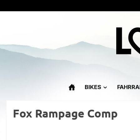
m Hauptinhalt springen
Zur Suche springen
Zur Hauptnavigation springen
BIKES
FAHRRA
Fox Rampage Comp