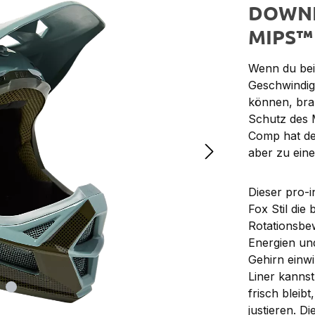
DOWNH
MIPS™
Wenn du bei
Geschwindigk
können, bra
Schutz des
Comp hat de
aber zu eine
Dieser pro-i
Fox Stil die
Rotationsbe
Energien und
Gehirn einwi
Liner kanns
frisch bleibt
justieren. D