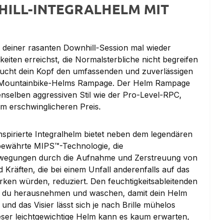
ILL-INTEGRALHELM MIT
 deiner rasanten Downhill-Session mal wieder
eiten erreichst, die Normalsterbliche nicht begreifen
ucht dein Kopf den umfassenden und zuverlässigen
 Mountainbike-Helms Rampage. Der Helm Rampage
nselben aggressiven Stil wie der Pro-Level-RPC,
m erschwinglicheren Preis.
nspirierte Integralhelm bietet neben dem legendären
 bewährte MIPS™-Technologie, die
wegungen durch die Aufnahme und Zerstreuung von
 Kräften, die bei einem Unfall anderenfalls auf das
rken würden, reduziert. Den feuchtigkeitsableitenden
t du herausnehmen und waschen, damit dein Helm
, und das Visier lässt sich je nach Brille mühelos
ieser leichtgewichtige Helm kann es kaum erwarten,