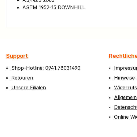
AS/NZS 2063
ASTM 1952-15 DOWNHILL
Support
Rechtlich
Shop-Hotline: 0941.78031490
Impress
Retouren
Hinweise 
Unsere Filialen
Widerruf
Allgemei
Datensch
Online Wi