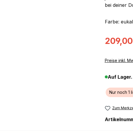
bei deiner D
Farbe: euka
Verkaufsprei
209,00
Preise inkl. M
Auf Lager.
Nur noch 1 l
Zum Merkze
Artikelnum