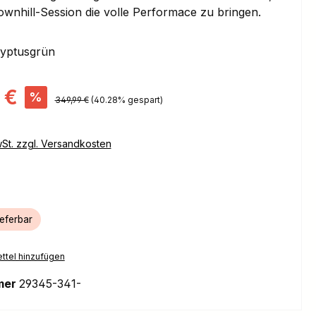
ownhill-Session die volle Performace zu bringen.
lyptusgrün
s:
 €
%
Regulärer Preis:
349,99 €
(40.28% gespart)
wSt. zzgl. Versandkosten
ieferbar
ttel hinzufügen
mer
29345-341-