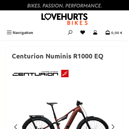
Zum Hauptinhalt springen
Navigation
0,00 €
Centurion Numinis R1000 EQ
Bildergalerie überspringen