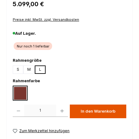
Regulärer Preis:
5.099,00 €
Preise inkl. MwSt. zzgl. Versandkosten
Auf Lager.
Nur noch 1 lieferbar
auswählen
Rahmengröße
S
M
L
auswählen
Rahmenfarbe
Mahagoni satin
Produkt Anzahl: Gib den gewünschten Wert ein oder benutze die Schaltfl
In den Warenkorb
Zum Merkzettel hinzufügen