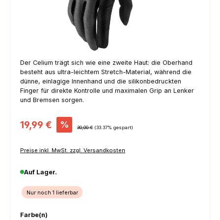
Der Celium trägt sich wie eine zweite Haut: die Oberhand
besteht aus ultra-leichtem Stretch-Material, während die
dünne, einlagige Innenhand und die silikonbedruckten
Finger für direkte Kontrolle und maximalen Grip an Lenker
und Bremsen sorgen.
Verkaufspreis:
19,99 €
%
Regulärer Preis:
30,00 €
(33.37% gespart)
Preise inkl. MwSt. zzgl. Versandkosten
Auf Lager.
Nur noch 1 lieferbar
auswählen
Farbe(n)