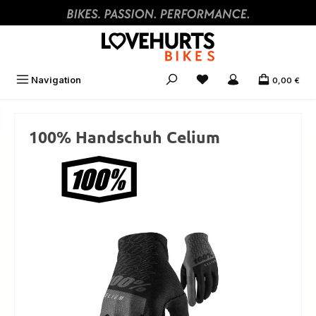
Zum Hauptinhalt springen
Navigation
0,00 €
100% Handschuh Celium
Bildergalerie überspringen