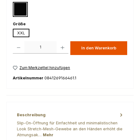
schwarz
auswählen
Größe
XXL
Produkt Anzahl: Gib den gewünschten Wert ein oder benutze die Schaltfl
In den Warenkorb
Zum Merkzettel hinzufügen
Artikelnummer
0841269166461.1
Beschreibung
Slip-On-Öffnung für Einfachheit und minimalistischen
Look Stretch-Mesh-Gewebe an den Händen erhöht die
Atmungsak…
Mehr