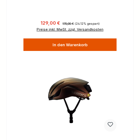
Verkaufspreis:
Regulärer Preis:
129,00 €
170,00 €
(24.12% gespart)
Preise inkl. MwSt. zzgl. Versandkosten
In den Warenkorb