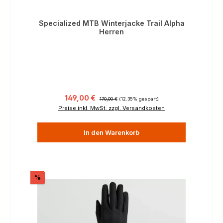
Specialized MTB Winterjacke Trail Alpha
Herren
Verkaufspreis:
Regulärer Preis:
149,00 €
170,00 €
(12.35% gespart)
Preise inkl. MwSt. zzgl. Versandkosten
In den Warenkorb
Rabatt
%