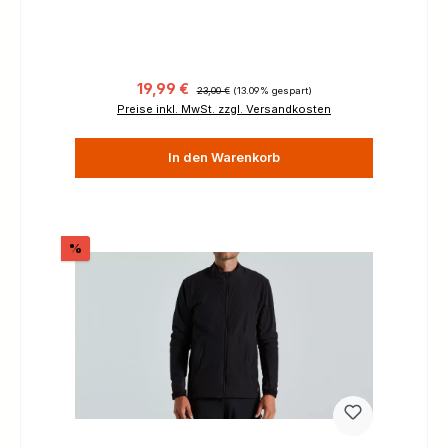
Verkaufspreis:
Regulärer Preis:
19,99 €
23,00 €
(13.09% gespart)
Preise inkl. MwSt. zzgl. Versandkosten
In den Warenkorb
Rabatt
%