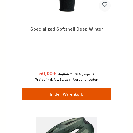
Specialized Softshell Deep Winter
Verkaufspreis:
Regulärer Preis:
50,00 €
65,00 €
(23.08% gespart)
Preise inkl. MwSt. zzgl. Versandkosten
In den Warenkorb