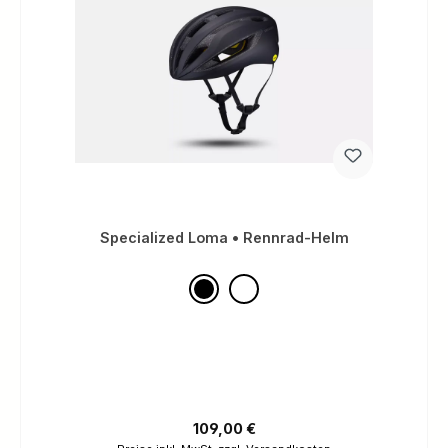
Specialized Loma • Rennrad-Helm
Regulärer Preis:
109,00 €