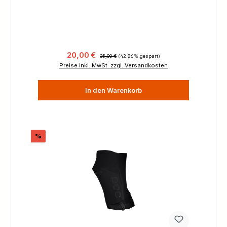
Verkaufspreis:
Regulärer Preis:
20,00 €
35,00 €
(42.86% gespart)
Preise inkl. MwSt. zzgl. Versandkosten
In den Warenkorb
Rabatt
%