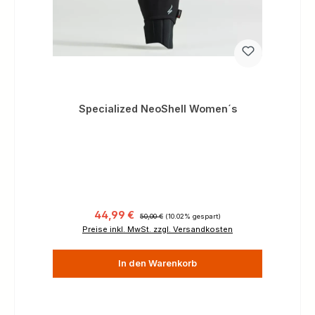
Specialized NeoShell Women´s
Verkaufspreis:
Regulärer Preis:
44,99 €
50,00 €
(10.02% gespart)
Preise inkl. MwSt. zzgl. Versandkosten
In den Warenkorb