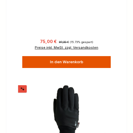
Verkaufspreis:
Regulärer Preis:
75,00 €
89,00 €
(15.73% gespart)
Preise inkl. MwSt. zzgl. Versandkosten
In den Warenkorb
Rabatt
%