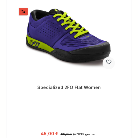
Rabatt
%
Specialized 2FO Flat Women
Verkaufspreis:
Regulärer Preis:
45,00 €
139,90 €
(67.83% gespart)