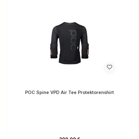
POC Spine VPD Air Tee Protektorenshirt
Regulärer Preis: