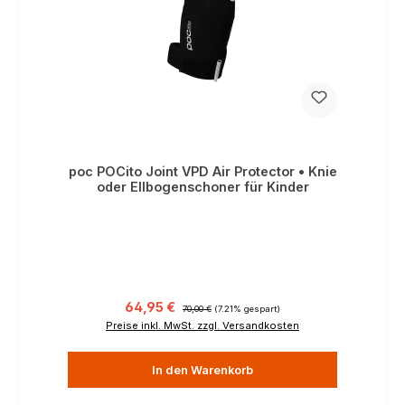
poc POCito Joint VPD Air Protector • Knie
oder Ellbogenschoner für Kinder
Verkaufspreis:
Regulärer Preis:
64,95 €
70,00 €
(7.21% gespart)
Preise inkl. MwSt. zzgl. Versandkosten
In den Warenkorb