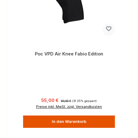
Poc VPD Air Knee Fabio Edition
Verkaufspreis:
Regulärer Preis:
55,00 €
80,00 €
(31.25% gespart)
Preise inkl. MwSt. zzgl. Versandkosten
In den Warenkorb