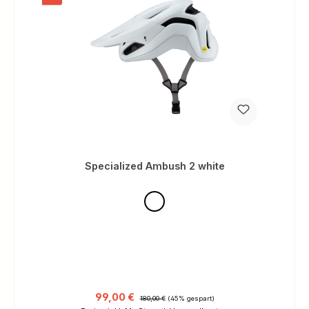
Specialized Ambush 2 white
Verkaufspreis:
Regulärer Preis:
99,00 €
180,00 €
(45% gespart)