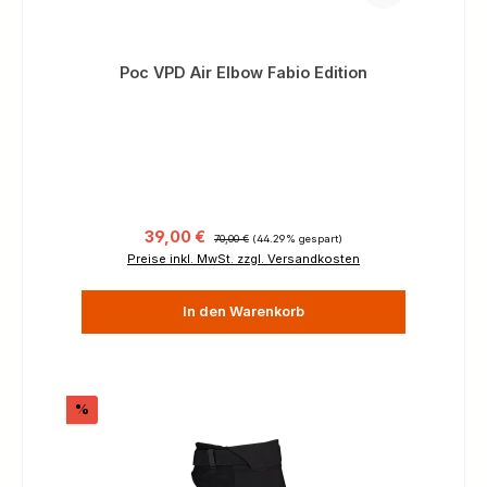
Poc VPD Air Elbow Fabio Edition
Verkaufspreis:
Regulärer Preis:
39,00 €
70,00 €
(44.29% gespart)
Preise inkl. MwSt. zzgl. Versandkosten
In den Warenkorb
Rabatt
%