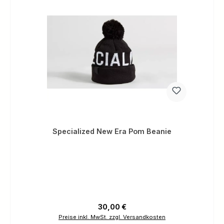
Specialized New Era Pom Beanie
Regulärer Preis:
30,00 €
Preise inkl. MwSt. zzgl. Versandkosten