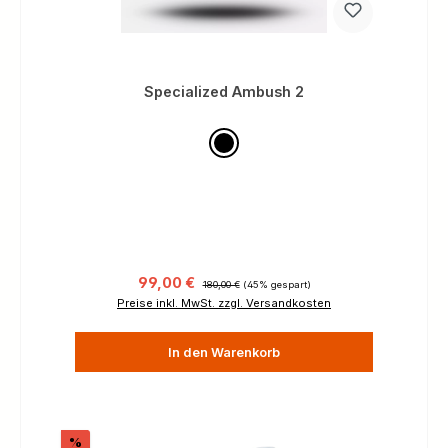
Specialized Ambush 2
Verkaufspreis:
Regulärer Preis:
99,00 €
180,00 €
(45% gespart)
Preise inkl. MwSt. zzgl. Versandkosten
In den Warenkorb
Rabatt
%