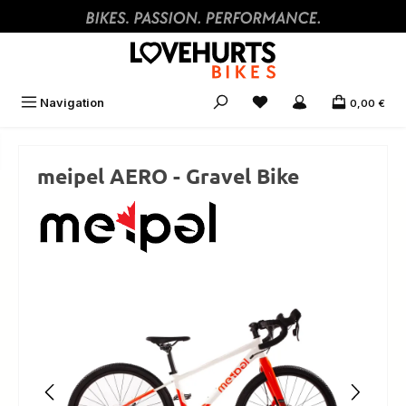
Zum Hauptinhalt springen
Navigation
0,00 €
meipel AERO - Gravel Bike
Bildergalerie überspringen