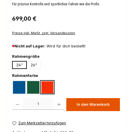
Für präzise Kontrolle und sportliches Fahren wie die Profis.
Regulärer Preis:
699,00 €
Preise inkl. MwSt. zzgl. Versandkosten
Nicht auf Lager:
Wird für dich bestellt!
auswählen
Rahmengröße
24"
26"
auswählen
Rahmenfarbe
blau / weiß
grün / weiß
orange / weiß
Produkt Anzahl: Gib den gewünschten Wert ein oder benutze die Schaltfl
In den Warenkorb
Zum Merkzettel hinzufügen