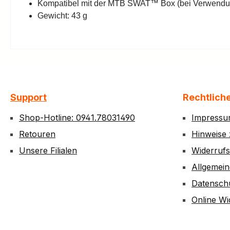
Kompatibel mit der MTB SWAT™ Box (bei Verwend
Gewicht: 43 g
Support
Rechtlich
Shop-Hotline: 0941.78031490
Impress
Retouren
Hinweise 
Unsere Filialen
Widerruf
Allgemei
Datensch
Online Wi