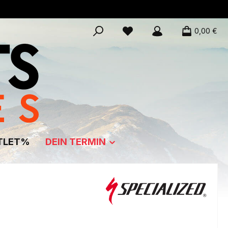
0,00 €
TLET%
DEIN TERMIN