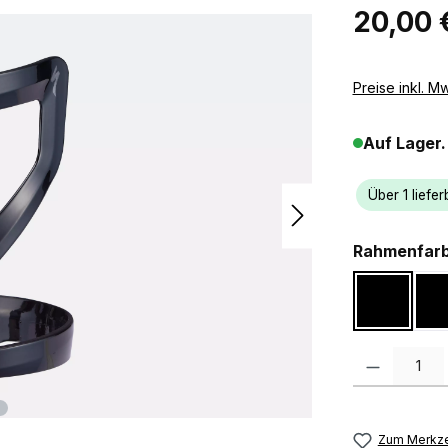
Regulärer Pr
20,00 
Preise inkl. M
Auf Lager.
Über 1 liefer
Rahmenfar
Gloss Bl
Produkt Anzah
Zum Merkze