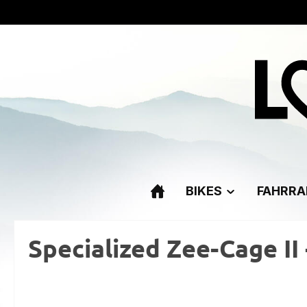
m Hauptinhalt springen
Zur Suche springen
Zur Hauptnavigation springen
BIKES
FAHRRA
Specialized Zee-Cage II 