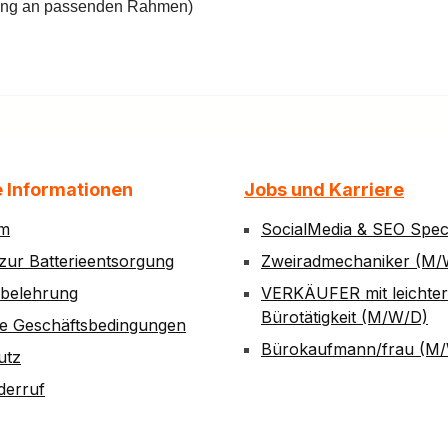
ung an passenden Rahmen)
e Informationen
Jobs und Karriere
um
SocialMedia & SEO Speci
zur Batterieentsorgung
Zweiradmechaniker (M/
sbelehrung
VERKÄUFER mit leichter
Bürotätigkeit (M/W/D)
ne Geschäftsbedingungen
Bürokaufmann/frau (M
utz
derruf