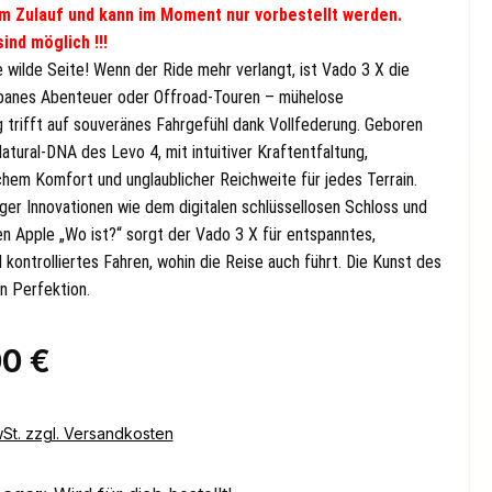
t im Zulauf und kann im Moment nur vorbestellt werden.
ind möglich !!!
 wilde Seite!
Wenn der Ride mehr verlangt, ist Vado 3 X die
banes Abenteuer oder Offroad-Touren – mühelose
g trifft auf souveränes Fahrgefühl dank Vollfederung. Geboren
tural-DNA des Levo 4, mit intuitiver Kraftentfaltung,
hem Komfort und unglaublicher Reichweite für jedes Terrain.
iger Innovationen wie dem digitalen schlüssellosen Schloss und
en Apple „Wo ist?“ sorgt der Vado 3 X für entspanntes,
kontrolliertes Fahren, wohin die Reise auch führt. Die Kunst des
 Perfektion.
eis:
00 €
wSt. zzgl. Versandkosten