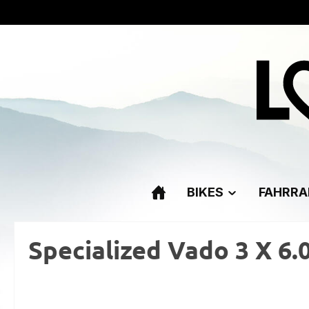
m Hauptinhalt springen
Zur Suche springen
Zur Hauptnavigation springen
BIKES
FAHRRA
Specialized Vado 3 X 6.