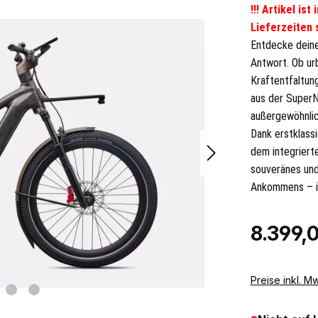
!!! Artikel is
Lieferzeiten s
Entdecke deine
Antwort. Ob ur
Kraftentfaltun
aus der SuperNa
außergewöhnlic
Dank erstklass
dem integriert
souveränes und 
Ankommens – in
Regulärer Pr
8.399,
Preise inkl. M