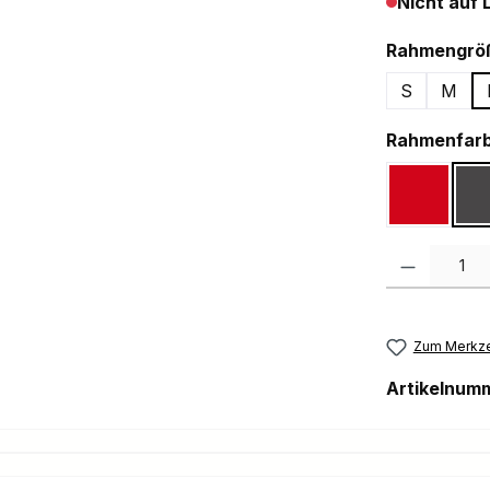
Nicht auf 
Rahmengrö
S
M
Rahmenfar
Gloss Ru
Produkt Anzah
Zum Merkze
Artikelnum