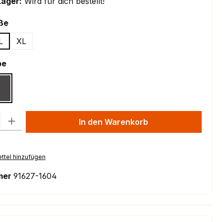
Lager:
Wird für dich bestellt!
auswählen
ße
L
XL
auswählen
be
by Metallic
Gloss Warm Smoke
l: Gib den gewünschten Wert ein oder benutze die Schaltflächen um
In den Warenkorb
ttel hinzufügen
mer
91627-1604