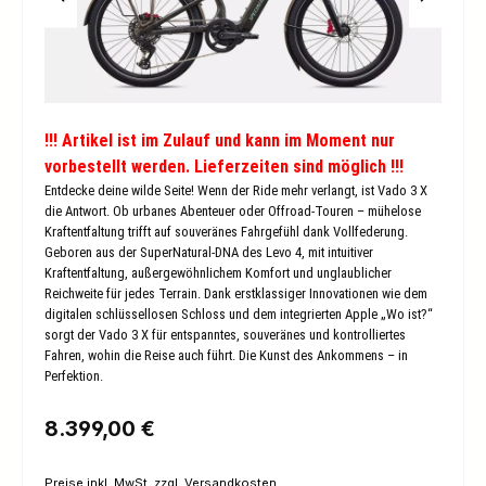
!!! Artikel ist im Zulauf und kann im Moment nur
vorbestellt werden. Lieferzeiten sind möglich !!!
Entdecke deine wilde Seite!
Wenn der Ride mehr verlangt, ist Vado 3 X
die Antwort. Ob urbanes Abenteuer oder Offroad-Touren – mühelose
Kraftentfaltung trifft auf souveränes Fahrgefühl dank Vollfederung.
Geboren aus der SuperNatural-DNA des Levo 4, mit intuitiver
Kraftentfaltung, außergewöhnlichem Komfort und unglaublicher
Reichweite für jedes Terrain. Dank erstklassiger Innovationen wie dem
digitalen schlüssellosen Schloss und dem integrierten Apple „Wo ist?“
sorgt der Vado 3 X für entspanntes, souveränes und kontrolliertes
Fahren, wohin die Reise auch führt. Die Kunst des Ankommens – in
Perfektion.
Regulärer Preis:
8.399,00 €
Preise inkl. MwSt. zzgl. Versandkosten