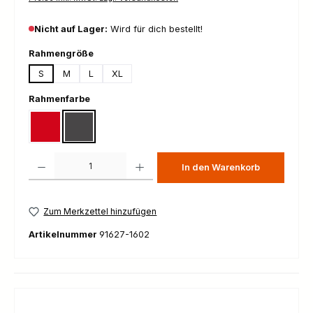
Nicht auf Lager:
Wird für dich bestellt!
auswählen
Rahmengröße
S
M
L
XL
auswählen
Rahmenfarbe
Gloss Ruby Metallic
Gloss Warm Smoke
Produkt Anzahl: Gib den gewünschten Wert ein oder benutze die Schaltfl
In den Warenkorb
Zum Merkzettel hinzufügen
Artikelnummer
91627-1602