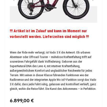
!!! Artikel ist im Zulauf und kann im Moment nur
vorbestellt werden. Lieferzeiten sind möglich !!!
Wenn der Ride mehr verlangt, ist Vado 3 X die Antwort. Ob urbanes
Abenteuer oder Offroad-Touren – mühelose Kraftentfaltung trifft auf
souveränes Fahrgefühl dank Vollfederung. Geboren aus der
SuperNatural-DNA des Levo 4, mit intuitiver Kraftentfaltung,
außergewöhnlichem Komfort und unglaublicher Reichweite für jedes
Terrain. Mit seinen in dieser Klasse führenden Funktionen wie der
Radbremse und der integrierten Apple Wo ist?-Funktion sorgt das Vado
3 X dafür, dass jede Fahrt ruhig, gelassen und kontrolliert verläuft, ganz
gleich, wohin die Reise führt. Die Kunst des Ankommens – in Perfektion.
Regulärer Preis:
6.899,00 €