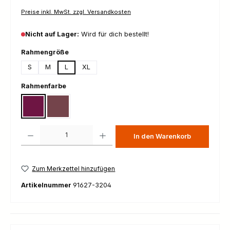
Preise inkl. MwSt. zzgl. Versandkosten
Nicht auf Lager:
Wird für dich bestellt!
auswählen
Rahmengröße
S
M
L
XL
auswählen
Rahmenfarbe
Gloss Boreaux Metallic
Gloss Stallion Metallic
Produkt Anzahl: Gib den gewünschten Wert ein oder benutze die Schaltfl
In den Warenkorb
Zum Merkzettel hinzufügen
Artikelnummer
91627-3204