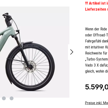
!!! Artikel is
Lieferzeiten s
Wenn der Ride 
oder Offroad-T
Fahrgefühl dan
mit intuitiver
Reichweite für
„Turbo-Systems
Vado 3 X dafür,
gleich, wohin 
Regulärer Pr
5.599,
Preise inkl. M