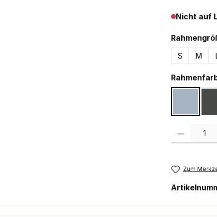
Nicht auf 
Rahmengrö
S
M
Rahmenfar
Gloss A
Produkt Anzah
Zum Merkze
Artikelnum