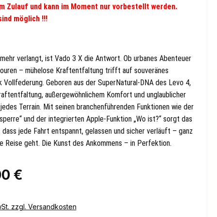
t im Zulauf und kann im Moment nur vorbestellt werden.
ind möglich !!!
mehr verlangt, ist Vado 3 X die Antwort. Ob urbanes Abenteuer
ouren – mühelose Kraftentfaltung trifft auf souveränes
k Vollfederung. Geboren aus der SuperNatural-DNA des Levo 4,
 Kraftentfaltung, außergewöhnlichem Komfort und unglaublicher
 jedes Terrain. Mit seinen branchenführenden Funktionen wie der
perre“ und der integrierten Apple-Funktion „Wo ist?“ sorgt das
 dass jede Fahrt entspannt, gelassen und sicher verläuft – ganz
die Reise geht. Die Kunst des Ankommens – in Perfektion.
eis:
00 €
wSt. zzgl. Versandkosten