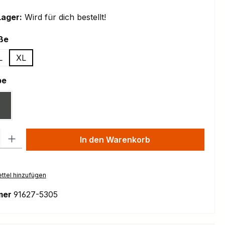
Lager:
Wird für dich bestellt!
auswählen
ße
L
XL
auswählen
be
gave Grey
Gloss Obsidian
l: Gib den gewünschten Wert ein oder benutze die Schaltflächen um
In den Warenkorb
ttel hinzufügen
mer
91627-5305