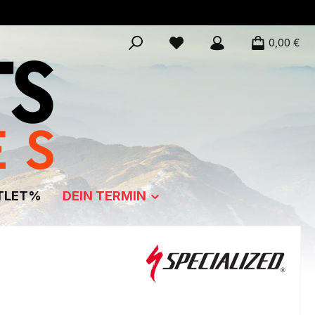
0,00 €
TLET%
DEIN TERMIN