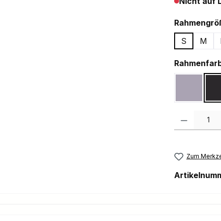
Nicht auf 
Rahmengrö
S
M
Rahmenfar
Gloss Am
Produkt Anzah
Zum Merkze
Artikelnum