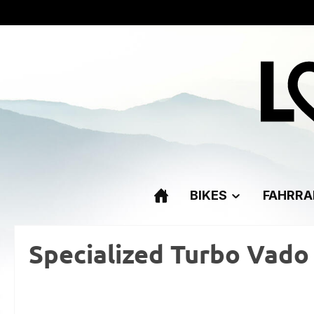
m Hauptinhalt springen
Zur Suche springen
Zur Hauptnavigation springen
BIKES
FAHRRA
Specialized Turbo Vado 