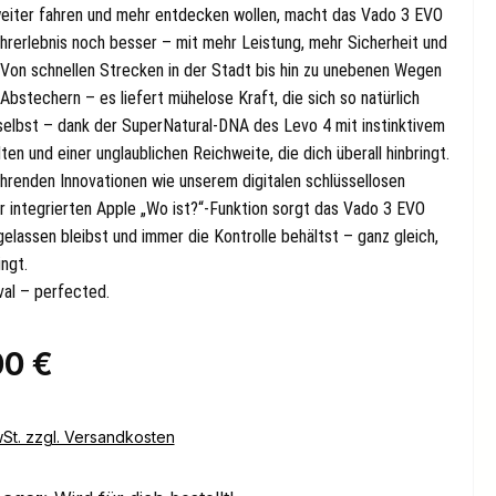
 weiter fahren und mehr entdecken wollen, macht das Vado 3 EVO
ahrerlebnis noch besser – mit mehr Leistung, mehr Sicherheit und
Von schnellen Strecken in der Stadt bis hin zu unebenen Wegen
bstechern – es liefert mühelose Kraft, die sich so natürlich
 selbst – dank der SuperNatural-DNA des Levo 4 mit instinktivem
en und einer unglaublichen Reichweite, die dich überall hinbringt.
hrenden Innovationen wie unserem digitalen schlüssellosen
r integrierten Apple „Wo ist?“-Funktion sorgt das Vado 3 EVO
gelassen bleibst und immer die Kontrolle behältst – ganz gleich,
ingt.
val – perfected.
eis:
00 €
wSt. zzgl. Versandkosten