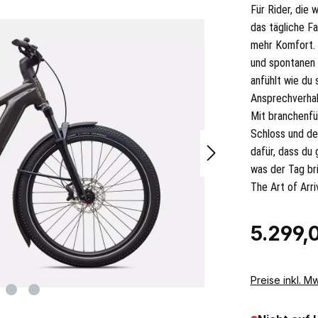
Für Rider, die
das tägliche F
mehr Komfort. 
und spontanen A
anfühlt wie du
Ansprechverhalt
Mit branchenfü
Schloss und de
dafür, dass du 
was der Tag br
The Art of Arri
Regulärer Pr
5.299,
Preise inkl. M