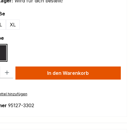
Lager:
Wird für dich bestellt!
auswählen
ße
L
XL
auswählen
be
ethyst Frost Metallic
Gloss Metallic Obsidian
l: Gib den gewünschten Wert ein oder benutze die Schaltflächen um
In den Warenkorb
ttel hinzufügen
mer
95127-3302