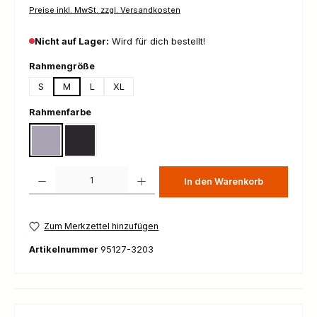
Preise inkl. MwSt. zzgl. Versandkosten
Nicht auf Lager:
Wird für dich bestellt!
auswählen
Rahmengröße
S
M
L
XL
auswählen
Rahmenfarbe
Gloss Amethyst Frost Metallic
Gloss Metallic Obsidian
Produkt Anzahl: Gib den gewünschten Wert ein oder benutze die Schaltfl
In den Warenkorb
Zum Merkzettel hinzufügen
Artikelnummer
95127-3203