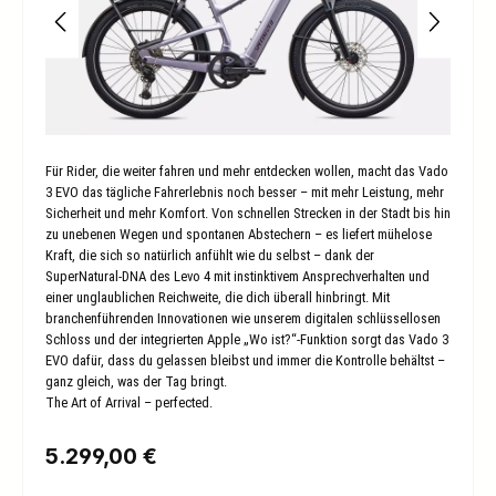
Für Rider, die weiter fahren und mehr entdecken wollen, macht das Vado
3 EVO das tägliche Fahrerlebnis noch besser – mit mehr Leistung, mehr
Sicherheit und mehr Komfort. Von schnellen Strecken in der Stadt bis hin
zu unebenen Wegen und spontanen Abstechern – es liefert mühelose
Kraft, die sich so natürlich anfühlt wie du selbst – dank der
SuperNatural-DNA des Levo 4 mit instinktivem Ansprechverhalten und
einer unglaublichen Reichweite, die dich überall hinbringt. Mit
branchenführenden Innovationen wie unserem digitalen schlüssellosen
Schloss und der integrierten Apple „Wo ist?“-Funktion sorgt das Vado 3
EVO dafür, dass du gelassen bleibst und immer die Kontrolle behältst –
ganz gleich, was der Tag bringt.
The Art of Arrival – perfected.
Regulärer Preis:
5.299,00 €