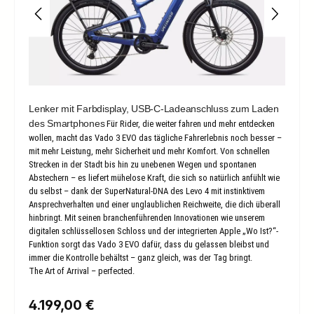
Lenker mit Farbdisplay, USB-C-Ladeanschluss zum Laden
des Smartphones
Für Rider, die weiter fahren und mehr entdecken
wollen, macht das Vado 3 EVO das tägliche Fahrerlebnis noch besser –
mit mehr Leistung, mehr Sicherheit und mehr Komfort. Von schnellen
Strecken in der Stadt bis hin zu unebenen Wegen und spontanen
Abstechern – es liefert mühelose Kraft, die sich so natürlich anfühlt wie
du selbst – dank der SuperNatural-DNA des Levo 4 mit instinktivem
Ansprechverhalten und einer unglaublichen Reichweite, die dich überall
hinbringt. Mit seinen branchenführenden Innovationen wie unserem
digitalen schlüssellosen Schloss und der integrierten Apple „Wo Ist?“-
Funktion sorgt das Vado 3 EVO dafür, dass du gelassen bleibst und
immer die Kontrolle behältst – ganz gleich, was der Tag bringt.
The Art of Arrival – perfected.
Regulärer Preis:
4.199,00 €