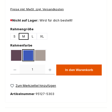
Preise inkl. MwSt. zzgl. Versandkosten
Nicht auf Lager:
Wird für dich bestellt!
auswählen
Rahmengröße
S
M
L
XL
auswählen
Rahmenfarbe
Gloss Nebula Metallic
Gloss Pacific Blue
Gloss Sandstone Metallic
Produkt Anzahl: Gib den gewünschten Wert ein oder benutze die Schaltfl
In den Warenkorb
Zum Merkzettel hinzufügen
Artikelnummer
95127-5303