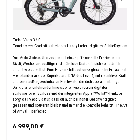
Turbo Vado 3 6.0
Touchscreen-Cockpit, kabelloses Handy-Laden, digitales Schließsystem
Das Vado 3 bietet überzeugende Leistung für schnelle Fahrten in der
Stadt, Wochenendausflüge und mühelose Kraft, die sich so natürlich
anfühlt wie du selbst. Pure Effizienz trifft auf unvergleichliche Einfachheit
– entstanden aus der SuperNatural-DNA des Levo 4, mit instinktiver Kraft
und einer außergewöhnlichen Reichweite, die dich überall hinbringt.
Dank branchenführender Innovationen wie unserem digitalen
schlüssellosen Schloss und der integrierten Apple "Wo Ist?"-Funktion
sorgt das Vado 3 dafür, dass du auch bei hoher Geschwindigkeit
gelassen und souverän bleibst und immer die Kontrolle behältst. The Art
of Arrival – perfected.
Regulärer Preis:
6.999,00 €