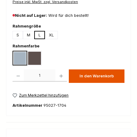
Preise inkl. MwSt. zzgl. Versandkosten
Nicht auf Lager:
Wird für dich bestellt!
auswählen
Rahmengröße
S
M
L
XL
auswählen
Rahmenfarbe
Gloss Agave Grey
Gloss Warm Smoke Metallic
Produkt Anzahl: Gib den gewünschten Wert ein oder benutze die Schaltfl
In den Warenkorb
Zum Merkzettel hinzufügen
Artikelnummer
95027-1704