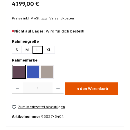
Regulärer Preis:
4.199,00 €
Preise inkl. MwSt. zzgl. Versandkosten
Nicht auf Lager:
Wird für dich bestellt!
auswählen
Rahmengröße
S
M
L
XL
auswählen
Rahmenfarbe
Gloss Nebula Metallic
Gloss Pacific Blue
Gloss Sandstone Metallic
Produkt Anzahl: Gib den gewünschten Wert ein oder benutze die Schaltfl
In den Warenkorb
Zum Merkzettel hinzufügen
Artikelnummer
95027-5404