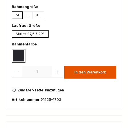
auswählen
Rahmengröße
M
L
XL
auswählen
Laufrad: Größe
Mullet 27,5 / 29"
auswählen
Rahmenfarbe
Gloss Metallic Obsidian / Birch White
Produkt Anzahl: Gib den gewünschten Wert ein oder benutze die Schaltfl
In den Warenkorb
Zum Merkzettel hinzufügen
Artikelnummer
91625-1703