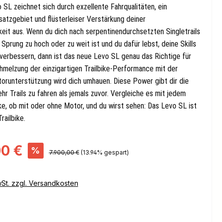
SL zeichnet sich durch exzellente Fahrqualitäten, ein
nsatzgebiet und flüsterleiser Verstärkung deiner
keit aus. Wenn du dich nach serpentinendurchsetzten Singletrails
n Sprung zu hoch oder zu weit ist und du dafür lebst, deine Skills
 verbessern, dann ist das neue Levo SL genau das Richtige für
chmelzung der einzigartigen Trailbike-Performance mit der
torunterstützung wird dich umhauen. Diese Power gibt dir die
hr Trails zu fahren als jemals zuvor. Vergleiche es mit jedem
ke, ob mit oder ohne Motor, und du wirst sehen: Das Levo SL ist
railbike.
s:
00 €
%
Regulärer Preis:
7.900,00 €
(13.94% gespart)
wSt. zzgl. Versandkosten