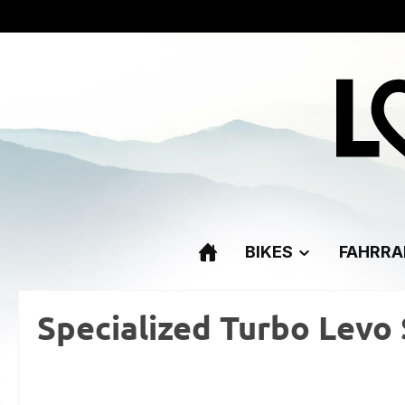
m Hauptinhalt springen
Zur Suche springen
Zur Hauptnavigation springen
BIKES
FAHRRA
Specialized Turbo Levo