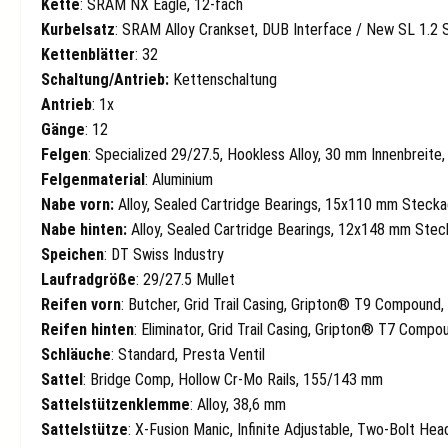
Kette
: SRAM NX Eagle, 12-fach
Kurbelsatz
: SRAM Alloy Crankset, DUB Interface / New SL 1.2 
Kettenblätter
: 32
Schaltung/Antrieb:
Kettenschaltung
Antrieb
: 1x
Gänge
: 12
Felgen
: Specialized 29/27.5, Hookless Alloy, 30 mm Innenbreite
Felgenmaterial
: Aluminium
Nabe vorn:
Alloy, Sealed Cartridge Bearings, 15x110 mm Steck
Nabe hinten:
Alloy, Sealed Cartridge Bearings, 12x148 mm Ste
Speichen
: DT Swiss Industry
Laufradgröße
: 29/27.5 Mullet
Reifen vorn
: Butcher, Grid Trail Casing, Gripton® T9 Compound, 
Reifen hinten
: Eliminator, Grid Trail Casing, Gripton® T7 Compou
Schläuche
: Standard, Presta Ventil
Sattel
: Bridge Comp, Hollow Cr-Mo Rails, 155/143 mm
Sattelstützenklemme
: Alloy, 38,6 mm
Sattelstütze
: X-Fusion Manic, Infinite Adjustable, Two-Bolt H