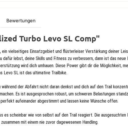
Bewertungen
lized Turbo Levo SL Comp"
 ein vielseitiges Einsatzgebiet und flüsterleiser Verstärkung deiner L
 du dafür lebst, deine Skills und Fitness zu verbessern, dann ist das ne
erstützung wird dich umhauen. Diese Power gibt dir die Möglichkeit, meh
s Levo SL ist das ultimative Trailbike.
 du während der Abfahrt nicht daran denkst und dich auf den Trail konze
 machen. Es ist ausgesprochen robust, um schweren Belastungen standzu
d perfekt aufeinander abgestimmt und lassen keine Wünsche offen.
dass es scheinbar wie von selbst auf den Trail reagiert. Die ausgesuchten
ng zusammen mit einem nie zuvor dagewesenen Handling.