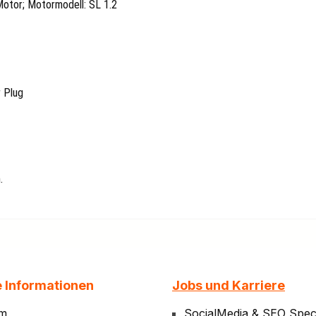
Motor; Motormodell: SL 1.2
 Plug
.
e Informationen
Jobs und Karriere
um
SocialMedia & SEO Speci