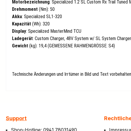
Motorbezeichnung
: Specialized 1.2 SL Custom Rx Trail Tuned 
Drehmoment
(Nm): 50
Akku
: Specialized SL1-320
Kapazität
(Wh): 320
Display
: Specialized MasterMind TCU
Ladegerät
: Custom Charger, 48V System w/ SL System Charger
Gewicht
(kg): 19,4 (GEMESSENE RAHMENGRÖSSE: S4)
Technische Änderungen und Irrtümer in Bild und Text vorbehalten
Support
Rechtlich
Shop-Hotline: 0941.78031490
Impress