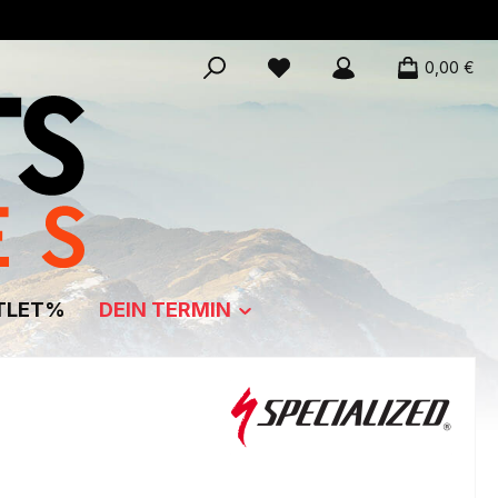
0,00 €
TLET%
DEIN TERMIN