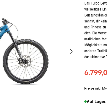
Das Turbo Levo 
vielseitiges Ei
Leistungsfähig
sehnst, dir kei
und Fitness zu
dich. Die Vers
natürlichen Mo
Möglichkeit, me
anderen Trailbi
das ultimative T
Verkaufsprei
6.799,
Preise inkl. M
Auf Lager.