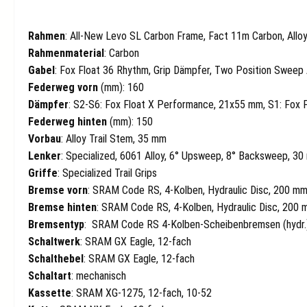
Rahmen
: All-New Levo SL Carbon Frame, Fact 11m Carbon, Alloy
Rahmenmaterial
: Carbon
Gabel
: Fox Float 36 Rhythm, Grip Dämpfer, Two Position Swee
Federweg vorn
(mm): 160
Dämpfer
: S2-S6: Fox Float X Performance, 21x55 mm, S1: Fox
Federweg hinten
(mm): 150
Vorbau
: Alloy Trail Stem, 35 mm
Lenker
: Specialized, 6061 Alloy, 6° Upsweep, 8° Backsweep, 3
Griffe
: Specialized Trail Grips
Bremse vorn
: SRAM Code RS, 4-Kolben, Hydraulic Disc, 200 m
Bremse hinten
: SRAM Code RS, 4-Kolben, Hydraulic Disc, 200
Bremsentyp
: SRAM Code RS 4-Kolben-Scheibenbremsen (hydr.
Schaltwerk
: SRAM GX Eagle, 12-fach
Schalthebel
: SRAM GX Eagle, 12-fach
Schaltart
: mechanisch
Kassette
: SRAM XG-1275, 12-fach, 10-52