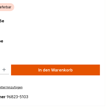
ieferbar
auswählen
ße
auswählen
be
tic blue/blue metallic/silver dust
l: Gib den gewünschten Wert ein oder benutze die Schaltflächen um
In den Warenkorb
ttel hinzufügen
mer
96823-5103