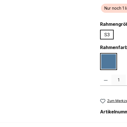
Nur noch 1 l
Rahmengrö
S3
Rahmenfar
satin mys
Produkt Anzah
Zum Merkze
Artikelnum