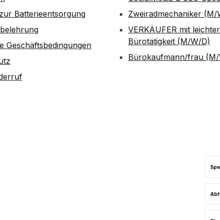
zur Batterieentsorgung
Zweiradmechaniker (M/
sbelehrung
VERKÄUFER mit leichter
Bürotätigkeit (M/W/D)
ne Geschäftsbedingungen
Bürokaufmann/frau (M
utz
derruf
Spe
Abh