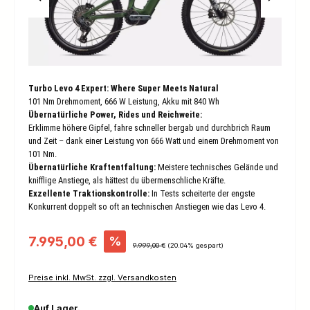
Turbo Levo 4 Expert: Where Super Meets Natural
101 Nm Drehmoment, 666 W Leistung, Akku mit 840 Wh
Übernatürliche Power, Rides und Reichweite:
Erklimme höhere Gipfel, fahre schneller bergab und durchbrich Raum
und Zeit – dank einer Leistung von 666 Watt und einem Drehmoment von
101 Nm.
Übernatürliche Kraftentfaltung
:
Meistere technisches Gelände und
knifflige Anstiege, als hättest du übermenschliche Kräfte.
Exzellente Traktionskontrolle
:
In Tests scheiterte der engste
Konkurrent doppelt so oft an technischen Anstiegen wie das Levo 4.
Verkaufspreis:
7.995,00 €
%
Regulärer Preis:
9.999,00 €
(20.04% gespart)
Preise inkl. MwSt. zzgl. Versandkosten
Auf Lager.