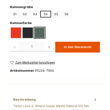
auswählen
Rahmengröße
S1
S2
S3
S4
S5
S6
auswählen
Rahmenfarbe
Gloss Deep Orange
Gloss Metallic Obsidian
Satin Cypress Metallic
Produkt Anzahl: Gib den gewünschten Wert ein oder benutze die Schaltfl
In den Warenkorb
Zum Merkzettel hinzufügen
Artikelnummer
95226-7504
Beschreibung
Turbo Levo 4: Where Super Meets Natural 105 Nm