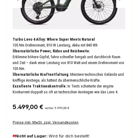
Turbo Levo 4 Alloy: Where Super Meets Natural
105 Nm Drehmoment, 810 W Leistung, Akku mit 840 Wh
Übernatürliche Power, Rides und Reichweite:
Erklimme höhere Gipfel, fahre schneller bergab und durchbrich Raum
und Zeit – dank einer Leistung von 810 Watt und einem Drehmoment von
105 Nm.
Übernatürliche Kraftentfaltung
:
Meistere technisches Gelände und
knifflige Anstiege, als hättest du übermenschliche Kräfte.
Exzellente Traktionskontrolle
:
In Tests scheiterte der engste
Konkurrent doppelt so oft an technischen Anstiegen wie das Levo 4.
Regulärer Preis:
5.499,00 €
vorher 5.999,00 €
Preise inkl. MwSt. zzgl. Versandkosten
Nicht auf Lager:
Wird für dich bestellt!