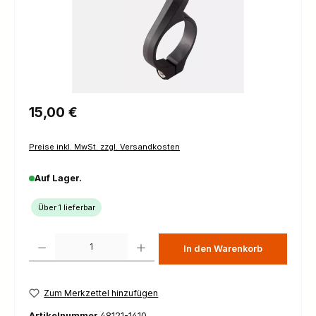
Regulärer Preis:
15,00 €
Preise inkl. MwSt. zzgl. Versandkosten
Auf Lager.
Über 1 lieferbar
Produkt Anzahl: Gib den gewünschten Wert ein oder benutze die Schaltfl
In den Warenkorb
Zum Merkzettel hinzufügen
Artikelnummer
48121-1410