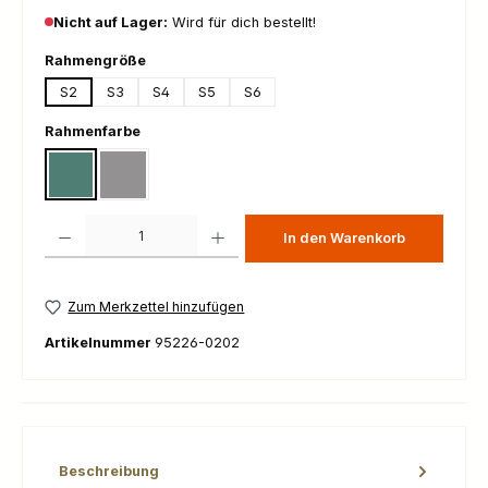
Nicht auf Lager:
Wird für dich bestellt!
auswählen
Rahmengröße
S2
S3
S4
S5
S6
auswählen
Rahmenfarbe
Gloss Premium Fjord Metallic / White
Gloss Shadow Silver Blended Speckle Over Carbon / S
Produkt Anzahl: Gib den gewünschten Wert ein oder benutze die Schaltfl
In den Warenkorb
Zum Merkzettel hinzufügen
Artikelnummer
95226-0202
Beschreibung