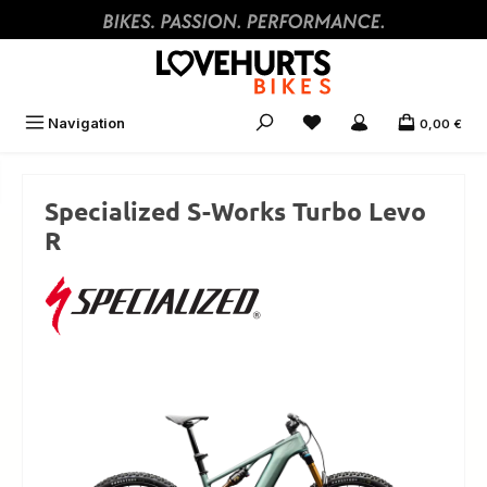
Zum Hauptinhalt springen
Navigation
0,00 €
Specialized S-Works Turbo Levo
R
Bildergalerie überspringen