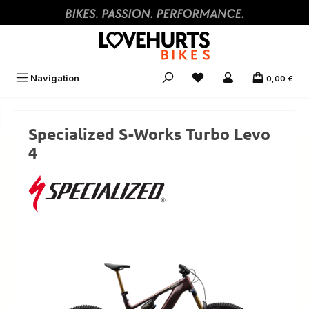
Zum Hauptinhalt springen
Navigation
0,00 €
Specialized S-Works Turbo Levo
4
Bildergalerie überspringen