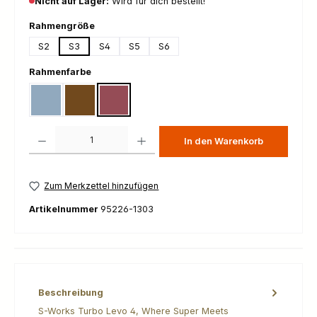
Nicht auf Lager:
Wird für dich bestellt!
auswählen
Rahmengröße
S2
S3
S4
S5
S6
auswählen
Rahmenfarbe
Gloss Glacial Metallic / Red Pearl / Black Pearl
Gloss Laurel Green / Burnt Gold / Chrome
Gloss Red Pearl / Black / Metallic White Silver
Produkt Anzahl: Gib den gewünschten Wert ein oder benutze die Schaltfl
In den Warenkorb
Zum Merkzettel hinzufügen
Artikelnummer
95226-1303
Beschreibung
S-Works Turbo Levo 4, Where Super Meets