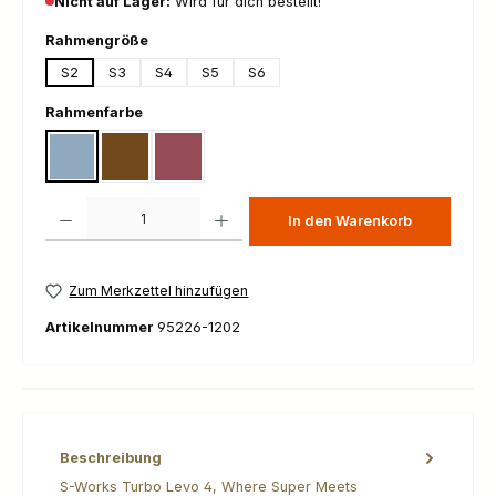
Nicht auf Lager:
Wird für dich bestellt!
auswählen
Rahmengröße
S2
S3
S4
S5
S6
auswählen
Rahmenfarbe
Gloss Glacial Metallic / Red Pearl / Black Pearl
Gloss Laurel Green / Burnt Gold / Chrome
Gloss Red Pearl / Black / Metallic White Silver
Produkt Anzahl: Gib den gewünschten Wert ein oder benutze die Schaltfl
In den Warenkorb
Zum Merkzettel hinzufügen
Artikelnummer
95226-1202
Beschreibung
S-Works Turbo Levo 4, Where Super Meets