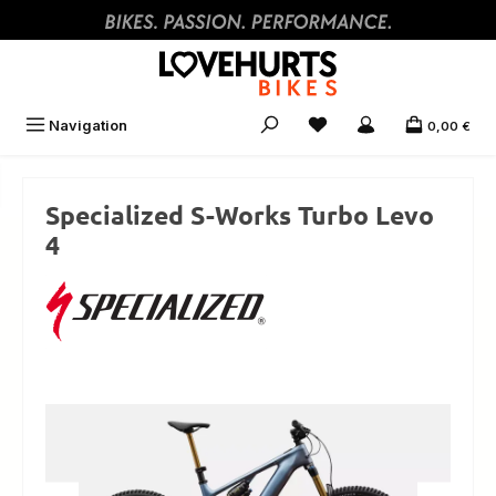
Zum Hauptinhalt springen
Navigation
0,00 €
Specialized S-Works Turbo Levo
4
Bildergalerie überspringen