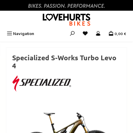
Zum Hauptinhalt springen
Navigation
0,00 €
Specialized S-Works Turbo Levo
4
Bildergalerie überspringen