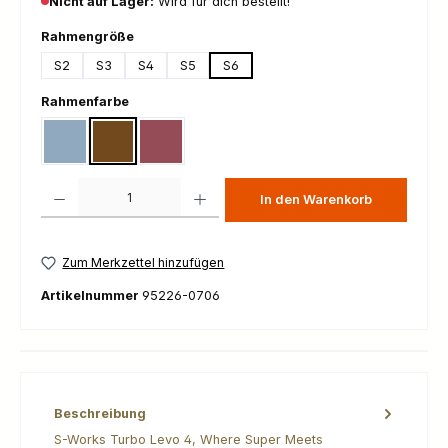
Nicht auf Lager:
Wird für dich bestellt!
auswählen
Rahmengröße
S2
S3
S4
S5
S6
auswählen
Rahmenfarbe
Gloss Glacial Metallic / Red Pearl / Black Pearl
Gloss Laurel Green / Burnt Gold / Chrome
Gloss Red Pearl / Black / Metallic White Silver
Produkt Anzahl: Gib den gewünschten Wert ein oder benutze die Schaltfl
In den Warenkorb
Zum Merkzettel hinzufügen
Artikelnummer
95226-0706
Beschreibung
S-Works Turbo Levo 4, Where Super Meets