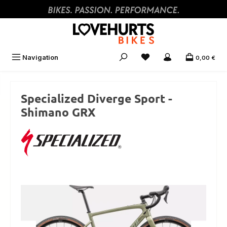
Zum Hauptinhalt springen
Navigation
0,00 €
Specialized Diverge Sport -
Shimano GRX
Bildergalerie überspringen