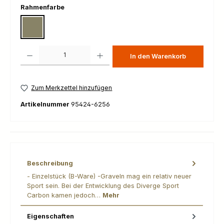
auswählen
Rahmenfarbe
GLOSS METALLIC SPRUCE/SPRUCE
Produkt Anzahl: Gib den gewünschten Wert ein oder benutze die Schaltfl
In den Warenkorb
Zum Merkzettel hinzufügen
Artikelnummer
95424-6256
Beschreibung
- Einzelstück (B-Ware) -Graveln mag ein relativ neuer
Sport sein. Bei der Entwicklung des Diverge Sport
Carbon kamen jedoch…
Mehr
Eigenschaften