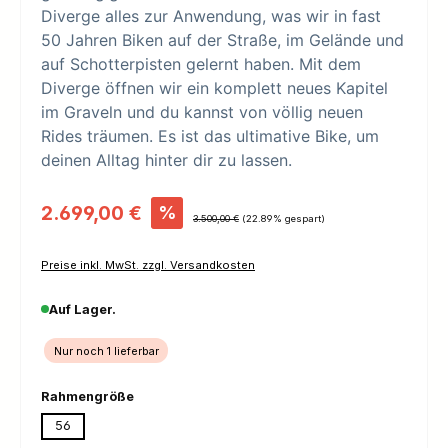
Diverge alles zur Anwendung, was wir in fast
50 Jahren Biken auf der Straße, im Gelände und
auf Schotterpisten gelernt haben. Mit dem
Diverge öffnen wir ein komplett neues Kapitel
im Graveln und du kannst von völlig neuen
Rides träumen. Es ist das ultimative Bike, um
deinen Alltag hinter dir zu lassen.
Verkaufspreis:
2.699,00 €
%
Regulärer Preis:
3.500,00 €
(22.89% gespart)
Preise inkl. MwSt. zzgl. Versandkosten
Auf Lager.
Nur noch 1 lieferbar
auswählen
Rahmengröße
56