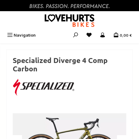
Zum Hauptinhalt springen
Navigation
0,00 €
Specialized Diverge 4 Comp
Carbon
Bildergalerie überspringen