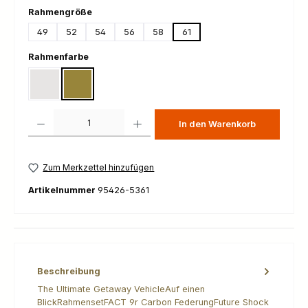
auswählen
Rahmengröße
49
52
54
56
58
61
auswählen
Rahmenfarbe
Dolomite Metallic
Laurel Green Metallic
Produkt Anzahl: Gib den gewünschten Wert ein oder benutze die Schaltfl
In den Warenkorb
Zum Merkzettel hinzufügen
Artikelnummer
95426-5361
Beschreibung
The Ultimate Getaway VehicleAuf einen
BlickRahmensetFACT 9r Carbon FederungFuture Shock