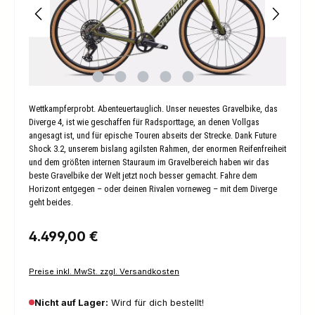
Wettkampferprobt. Abenteuertauglich. Unser neuestes Gravelbike, das
Diverge 4, ist wie geschaffen für Radsporttage, an denen Vollgas
angesagt ist, und für epische Touren abseits der Strecke. Dank Future
Shock 3.2, unserem bislang agilsten Rahmen, der enormen Reifenfreiheit
und dem größten internen Stauraum im Gravelbereich haben wir das
beste Gravelbike der Welt jetzt noch besser gemacht. Fahre dem
Horizont entgegen – oder deinen Rivalen vorneweg – mit dem Diverge
geht beides.
Regulärer Preis:
4.499,00 €
Preise inkl. MwSt. zzgl. Versandkosten
Nicht auf Lager:
Wird für dich bestellt!