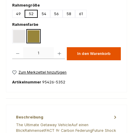
auswählen
Rahmengröße
49
52
54
56
58
61
auswählen
Rahmenfarbe
Dolomite Metallic
Laurel Green Metallic
Produkt Anzahl: Gib den gewünschten Wert ein oder benutze die Schaltfl
In den Warenkorb
Zum Merkzettel hinzufügen
Artikelnummer
95426-5352
Beschreibung
The Ultimate Getaway VehicleAuf einen
BlickRahmensetFACT 9r Carbon FederungFuture Shock