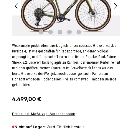
Wettkampferprobt. Abenteuertauglich. Unser neuestes Gravelbike, das
Diverge 4, ist wie geschaffen für Radsporttage, an denen Vollgas
angesagt ist, und für epische Touren abseits der Strecke. Dank Future
Shock 3.2, unserem bislang agilsten Rahmen, der enormen Reifenfreiheit
und dem größten internen Stauraum im Gravelbereich haben wir das
beste Gravelbike der Welt jetzt noch besser gemacht. Fahre dem
Horizont entgegen – oder deinen Rivalen vorneweg – mit dem Diverge
geht beides.
Regulärer Preis:
4.499,00 €
Preise inkl. MwSt. zzgl. Versandkosten
Nicht auf Lager:
Wird für dich bestellt!