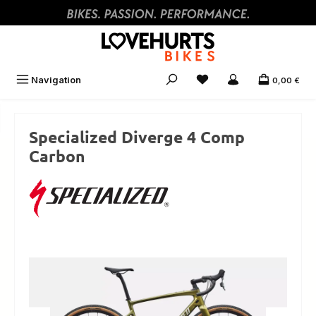
Zum Hauptinhalt springen
Navigation
0,00 €
Specialized Diverge 4 Comp
Carbon
Bildergalerie überspringen