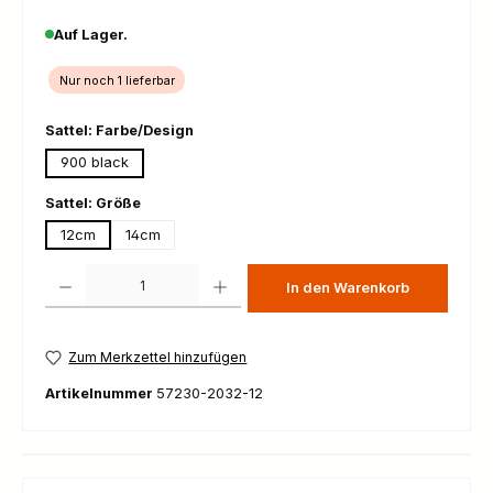
Auf Lager.
Nur noch 1 lieferbar
auswählen
Sattel: Farbe/Design
900 black
auswählen
Sattel: Größe
12cm
14cm
Produkt Anzahl: Gib den gewünschten Wert ein oder benutze die Schaltfl
In den Warenkorb
Zum Merkzettel hinzufügen
Artikelnummer
57230-2032-12