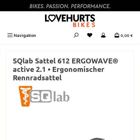
Zum Hauptinhalt springen
Navigation
0,00 €
SQlab Sattel 612 ERGOWAVE®
active 2.1 • Ergonomischer
Rennradsattel
Bildergalerie überspringen