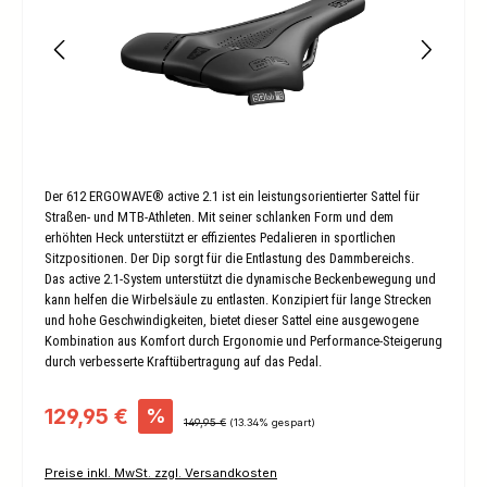
Der 612 ERGOWAVE® active 2.1 ist ein leistungsorientierter Sattel für
Straßen- und MTB-Athleten. Mit seiner schlanken Form und dem
erhöhten Heck unterstützt er effizientes Pedalieren in sportlichen
Sitzpositionen. Der Dip sorgt für die Entlastung des Dammbereichs.
Das active 2.1-System unterstützt die dynamische Beckenbewegung und
kann helfen die Wirbelsäule zu entlasten. Konzipiert für lange Strecken
und hohe Geschwindigkeiten, bietet dieser Sattel eine ausgewogene
Kombination aus Komfort durch Ergonomie und Performance-Steigerung
durch verbesserte Kraftübertragung auf das Pedal.
Verkaufspreis:
129,95 €
%
Regulärer Preis:
149,95 €
(13.34% gespart)
Preise inkl. MwSt. zzgl. Versandkosten