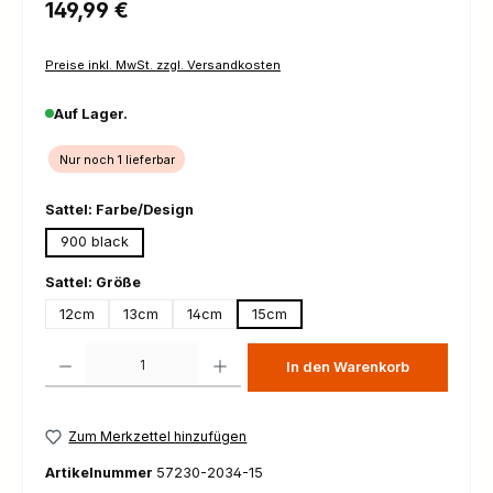
Regulärer Preis:
149,99 €
Preise inkl. MwSt. zzgl. Versandkosten
Auf Lager.
Nur noch 1 lieferbar
auswählen
Sattel: Farbe/Design
900 black
auswählen
Sattel: Größe
12cm
13cm
14cm
15cm
Produkt Anzahl: Gib den gewünschten Wert ein oder benutze die Schaltfl
In den Warenkorb
Zum Merkzettel hinzufügen
Artikelnummer
57230-2034-15