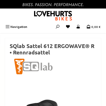
Zum Hauptinhalt springen
Navigation
0,00 €
SQlab Sattel 612 ERGOWAVE® R
• Rennradsattel
Bildergalerie überspringen