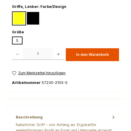
auswählen
Griffe, Lenker: Farbe/Design
303 yellow-clamp
900 black
auswählen
Größe
S
Produkt Anzahl: Gib den gewünschten Wert ein oder benutze die Schaltfl
In den Warenkorb
Zum Merkzettel hinzufügen
Artikelnummer
57230-2105-S
Beschreibung
Natürlicher Griff – von Anfang an: ErgobarEin
wellenförmiges Profil an Front und Unterseite erzeugt