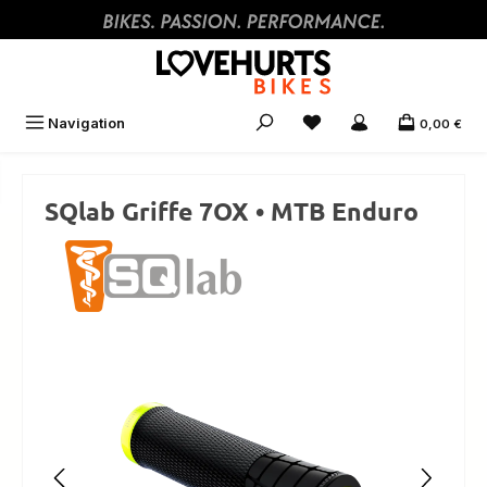
Zum Hauptinhalt springen
Navigation
0,00 €
SQlab Griffe 7OX • MTB Enduro
Bildergalerie überspringen