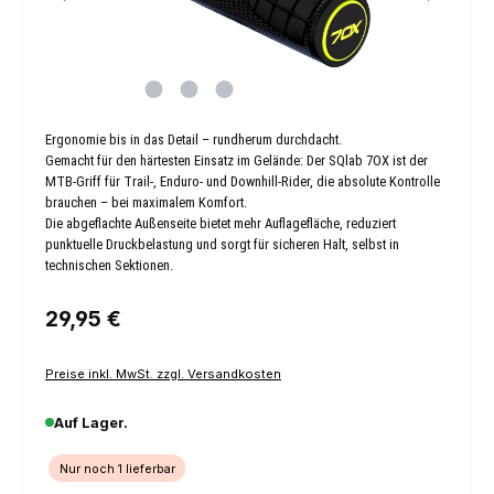
Ergonomie bis in das Detail – rundherum durchdacht.
Gemacht für den härtesten Einsatz im Gelände: Der SQlab 7OX ist der
MTB-Griff für Trail-, Enduro- und Downhill-Rider, die absolute Kontrolle
brauchen – bei maximalem Komfort.
Die abgeflachte Außenseite bietet mehr Auflagefläche, reduziert
punktuelle Druckbelastung und sorgt für sicheren Halt, selbst in
technischen Sektionen.
Regulärer Preis:
29,95 €
Preise inkl. MwSt. zzgl. Versandkosten
Auf Lager.
Nur noch 1 lieferbar