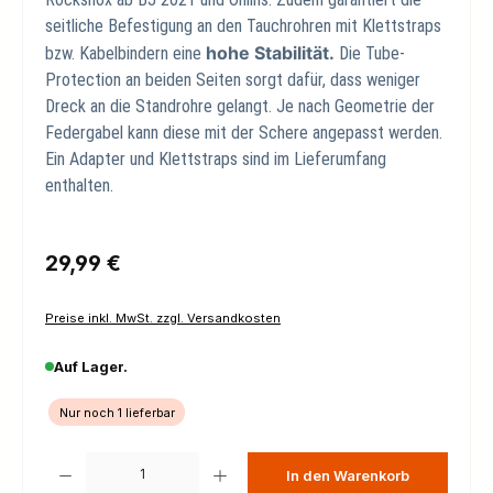
seitliche Befestigung an den Tauchrohren mit Klettstraps
hohe Stabilität.
bzw. Kabelbindern eine
Die Tube-
Protection an beiden Seiten sorgt dafür, dass weniger
Dreck an die Standrohre gelangt. Je nach Geometrie der
Federgabel kann diese mit der Schere angepasst werden.
Ein Adapter und Klettstraps sind im Lieferumfang
enthalten.
Regulärer Preis:
29,99 €
Preise inkl. MwSt. zzgl. Versandkosten
Auf Lager.
Nur noch 1 lieferbar
Produkt Anzahl: Gib den gewünschten Wert ein oder benutze die Schaltfl
In den Warenkorb