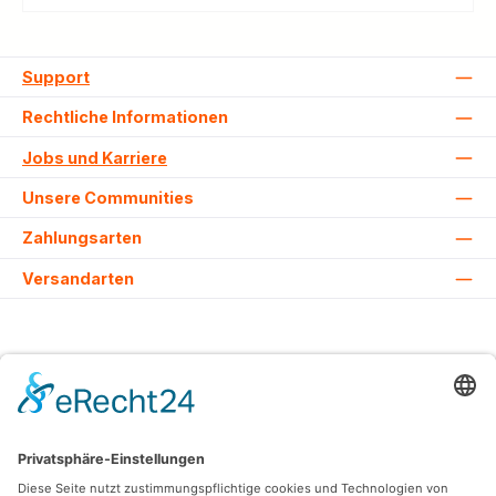
Support
Rechtliche Informationen
Jobs und Karriere
Unsere Communities
Zahlungsarten
Versandarten
Alle Preise inkl. gesetzl. Mehrwertsteuer zzgl.
Versandkosten
und ggf.
Nachnahmegebühren, wenn nicht anders angegeben.
© 2026 Lovehurts Bikes - Alle Rechte vorbehalten. Theme by
ThemeWare®