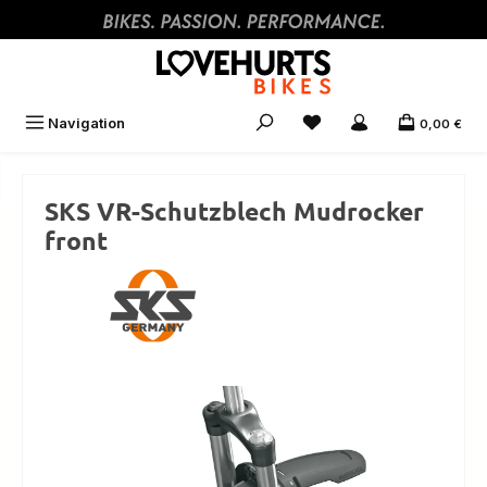
Zum Hauptinhalt springen
Navigation
0,00 €
SKS VR-Schutzblech Mudrocker
front
Bildergalerie überspringen