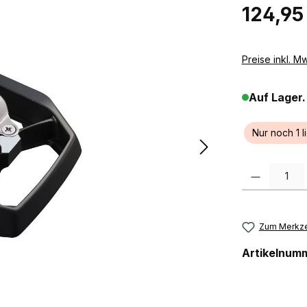
Regulärer Pr
124,95
Preise inkl. M
Auf Lager.
Nur noch 1 l
Produkt Anzah
Zum Merkze
Artikelnum