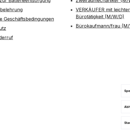
zur Batterieentsorgung
Zweiradmechaniker (M/
sbelehrung
VERKÄUFER mit leichter
Bürotätigkeit (M/W/D)
ne Geschäftsbedingungen
Bürokaufmann/frau (M
utz
derruf
Spe
Abh
Sta