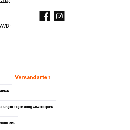
W/D)
Facebook
Instagram
/W/D)
Versandarten
dition
olung in Regensburg Gewerbepark
ndard DHL