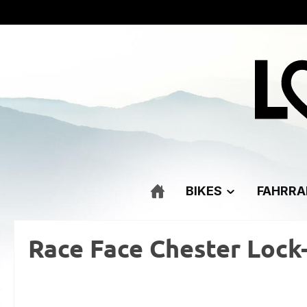
m Hauptinhalt springen
Zur Suche springen
Zur Hauptnavigation springen
BIKES
FAHRRA
Race Face Chester Lock