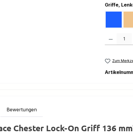
Griffe, Len
Blau / B
Produkt Anzah
Zum Merkze
Artikelnum
Bewertungen
ace Chester Lock-On Griff 136 mm