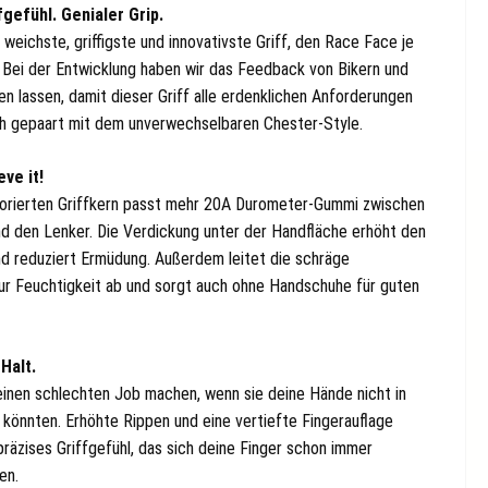
gefühl. Genialer Grip.
 weichste, griffigste und innovativste Griff, den Race Face je
. Bei der Entwicklung haben wir das Feedback von Bikern und
en lassen, damit dieser Griff alle erdenklichen Anforderungen
lich gepaart mit dem unverwechselbaren Chester-Style.
eve it!
orierten Griffkern passt mehr 20A Durometer-Gummi zwischen
d den Lenker. Die Verdickung unter der Handfläche erhöht den
d reduziert Ermüdung. Außerdem leitet die schräge
ur Feuchtigkeit ab und sorgt auch ohne Handschuhe für guten
Halt.
einen schlechten Job machen, wenn sie deine Hände nicht in
 könnten. Erhöhte Rippen und eine vertiefte Fingerauflage
präzises Griffgefühl, das sich deine Finger schon immer
en.