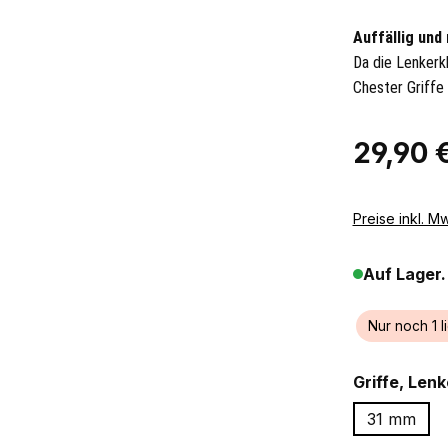
Auffällig und
Da die Lenkerkl
Chester Griffe
Regulärer Pr
29,90 
Preise inkl. M
Auf Lager.
Nur noch 1 l
Griffe, Len
31 mm