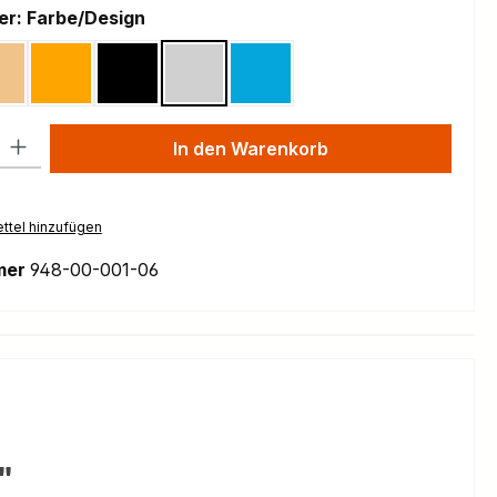
auswählen
ker: Farbe/Design
lue
Kashmoney
Orange
Schwarz / Black
Silber / Silver
Turquoise
l: Gib den gewünschten Wert ein oder benutze die Schaltflächen um
In den Warenkorb
ttel hinzufügen
mer
948-00-001-06
"