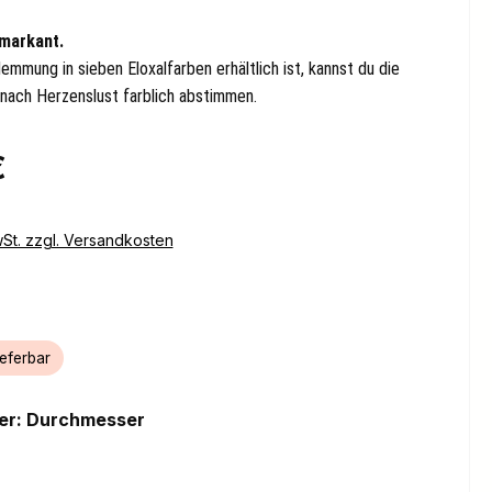
 markant.
emmung in sieben Eloxalfarben erhältlich ist, kannst du die
 nach Herzenslust farblich abstimmen.
eis:
€
wSt. zzgl. Versandkosten
ieferbar
auswählen
ker: Durchmesser