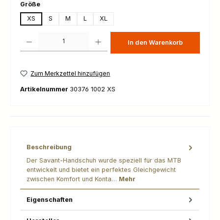
auswählen
Größe
XS
S
M
L
XL
Produkt Anzahl: Gib den gewünschten Wert ein oder benutze die Schaltfl
In den Warenkorb
Zum Merkzettel hinzufügen
Artikelnummer
30376 1002 XS
Beschreibung
Der Savant-Handschuh wurde speziell für das MTB
entwickelt und bietet ein perfektes Gleichgewicht
zwischen Komfort und Konta…
Mehr
Eigenschaften