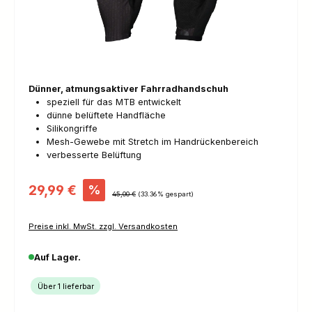
Dünner, atmungsaktiver Fahrradhandschuh
speziell für das MTB entwickelt
dünne belüftete Handfläche
Silikongriffe
Mesh-Gewebe mit Stretch im Handrückenbereich
verbesserte Belüftung
Verkaufspreis:
29,99 €
%
Regulärer Preis:
45,00 €
(33.36% gespart)
Preise inkl. MwSt. zzgl. Versandkosten
Auf Lager.
Über 1 lieferbar