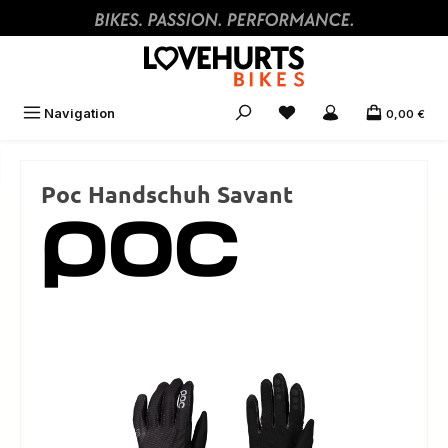
Zum Hauptinhalt springen
Navigation
0,00 €
Poc Handschuh Savant
Bildergalerie überspringen