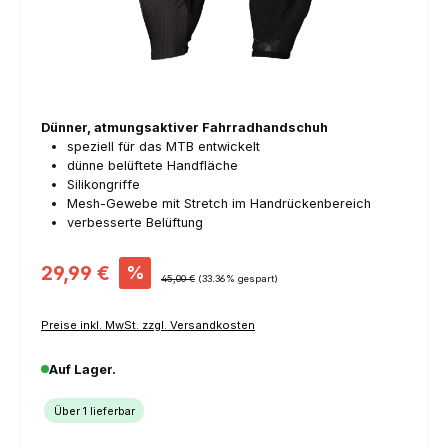
Dünner, atmungsaktiver Fahrradhandschuh
speziell für das MTB entwickelt
dünne belüftete Handfläche
Silikongriffe
Mesh-Gewebe mit Stretch im Handrückenbereich
verbesserte Belüftung
Verkaufspreis:
29,99 €
%
Regulärer Preis:
45,00 €
(33.36% gespart)
Preise inkl. MwSt. zzgl. Versandkosten
Auf Lager.
Über 1 lieferbar