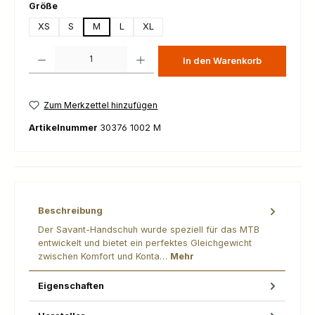
auswählen
Größe
XS
S
M
L
XL
Produkt Anzahl: Gib den gewünschten Wert ein oder benutze die Schaltfl
In den Warenkorb
Zum Merkzettel hinzufügen
Artikelnummer
30376 1002 M
Beschreibung
Der Savant-Handschuh wurde speziell für das MTB
entwickelt und bietet ein perfektes Gleichgewicht
zwischen Komfort und Konta…
Mehr
Eigenschaften