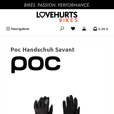
Zum Hauptinhalt springen
Navigation
0,00 €
Poc Handschuh Savant
Bildergalerie überspringen