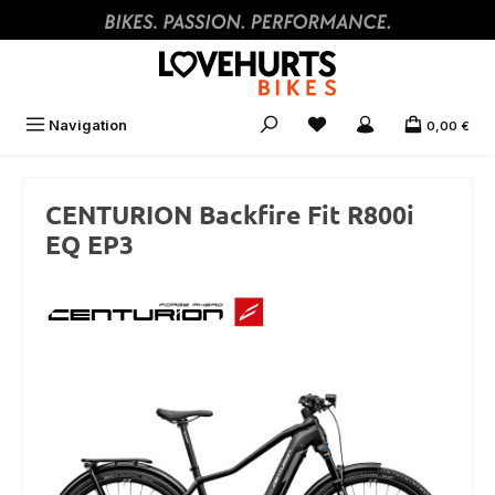
Zum Hauptinhalt springen
Navigation
0,00 €
CENTURION Backfire Fit R800i
EQ EP3
Bildergalerie überspringen