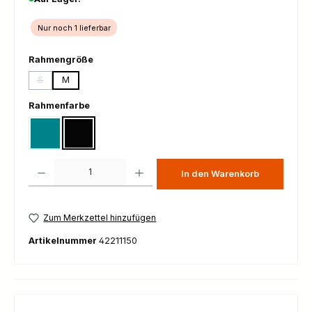
Nur noch 1 lieferbar
auswählen
Rahmengröße
S
M
(Diese Option ist zurzeit nicht verfügbar.)
auswählen
Rahmenfarbe
lagunagrün
mattschwarz
Produkt Anzahl: Gib den gewünschten Wert ein oder benutze die Schaltfl
In den Warenkorb
Zum Merkzettel hinzufügen
Artikelnummer
42211150